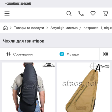
+380508184695
Товари та послуги
Амуніція мисливця: патронташі, під-с
Чохли для гвинтівок
Сортування
0
Фільтри