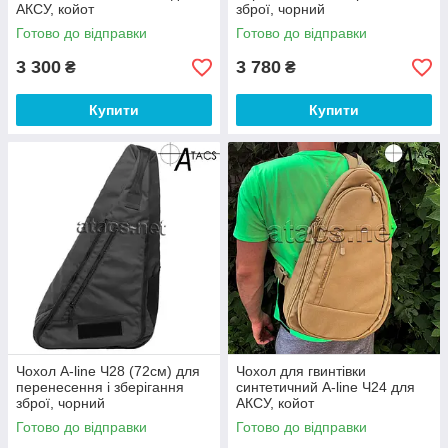
АКСУ, койот
зброї, чорний
Готово до відправки
Готово до відправки
3 300
3 780
₴
₴
Купити
Купити
Чохол A-line Ч28 (72см) для
Чохол для гвинтівки
перенесення і зберігання
синтетичний A-line Ч24 для
зброї, чорний
АКСУ, койот
Готово до відправки
Готово до відправки