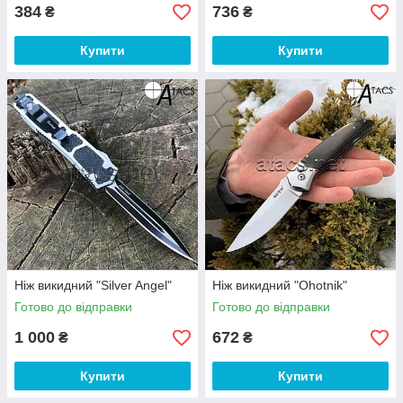
384
736
₴
₴
Купити
Купити
Ніж викидний "Silver Angel"
Ніж викидний "Ohotnik"
Готово до відправки
Готово до відправки
1 000
672
₴
₴
Купити
Купити