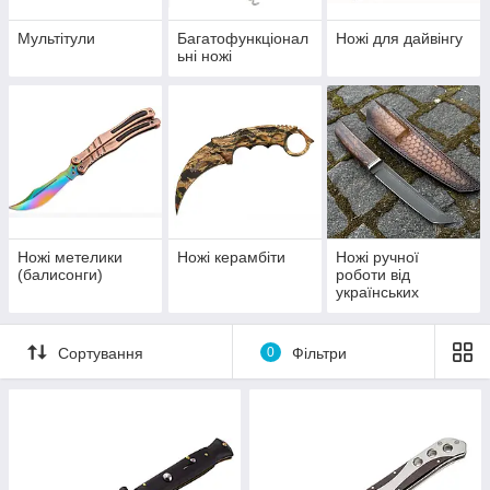
Мультітули
Багатофункціонал
Ножі для дайвінгу
ьні ножі
Ножі метелики
Ножі керамбіти
Ножі ручної
(балисонги)
роботи від
українських
майстрів
Сортування
0
Фільтри