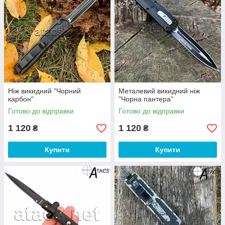
Ніж викидний "Чорний
Металевий викидний ніж
карбон"
"Чорна пантера"
Готово до відправки
Готово до відправки
1 120
1 120
₴
₴
Купити
Купити