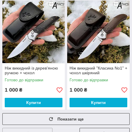
Ніж викидний із дерев'яною
Ніж викидний "Класика No1" +
ручкою + чохол
чохол шкіряний
Готово до відправки
Готово до відправки
1 000
1 000
₴
₴
Купити
Купити
Показати ще