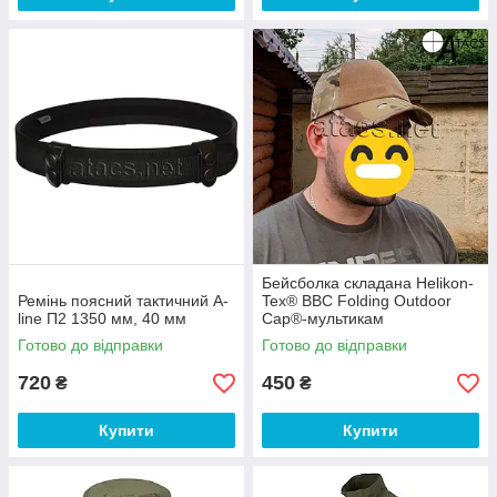
Бейсболка складана Helikon-
Ремінь поясний тактичний A-
Tex® BBC Folding Outdoor
line П2 1350 мм, 40 мм
Cap®-мультикам
Готово до відправки
Готово до відправки
720
450
₴
₴
Купити
Купити