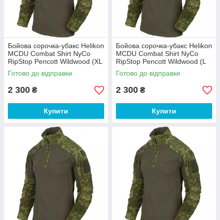
Бойова сорочка-убакс Helikon
Бойова сорочка-убакс Helikon
MCDU Combat Shirt NyCo
MCDU Combat Shirt NyCo
RipStop Pencott Wildwood (XL
RipStop Pencott Wildwood (L
— розмір)
— розмір)
Готово до відправки
Готово до відправки
2 300
2 300
₴
₴
Купити
Купити