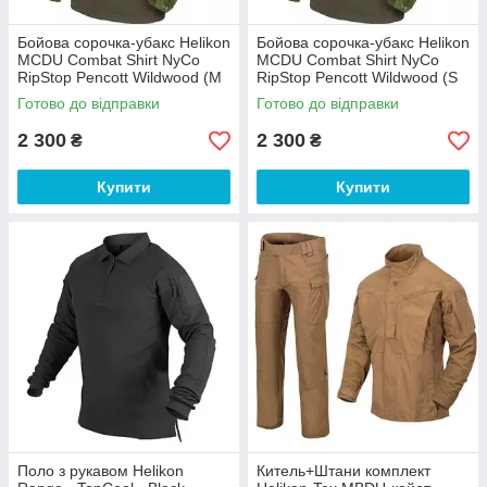
Бойова сорочка-убакс Helikon
Бойова сорочка-убакс Helikon
MCDU Combat Shirt NyCo
MCDU Combat Shirt NyCo
RipStop Pencott Wildwood (М
RipStop Pencott Wildwood (S
— розмір)
розмір)
Готово до відправки
Готово до відправки
2 300
2 300
₴
₴
Купити
Купити
Поло з рукавом Helikon
Китель+Штани комплект