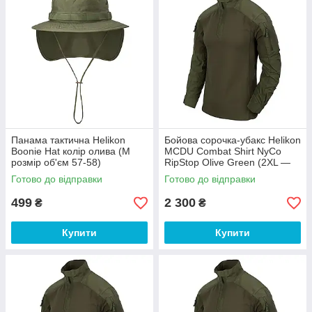
Панама тактична Helikon
Бойова сорочка-убакс Helikon
Boonie Hat колір олива (M
MCDU Combat Shirt NyCo
розмір об'єм 57-58)
RipStop Olive Green (2XL —
розмір)
Готово до відправки
Готово до відправки
499
2 300
₴
₴
Купити
Купити