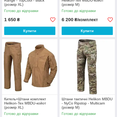
Range - TopCool - Black
Helikon-Tex MBDU-койот
(розмір XL)
(розмір М)
Готово до відправки
Готово до відправки
1 650
6 200
₴
₴/комплект
Купити
Купити
Китель+Штани комплект
Штани тактичні Helikon MBDU
Helikon-Tex MBDU-койот
- NyCo Ripstop - Multicam
(розмір XL)
(розмір М)
Готово до відправки
Готово до відправки