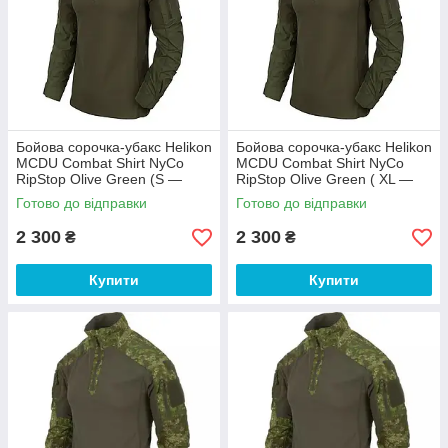
Бойова сорочка-убакс Helikon
Бойова сорочка-убакс Helikon
MCDU Combat Shirt NyCo
MCDU Combat Shirt NyCo
RipStop Olive Green (S —
RipStop Olive Green ( XL —
розмір)
розмір)
Готово до відправки
Готово до відправки
2 300
2 300
₴
₴
Купити
Купити