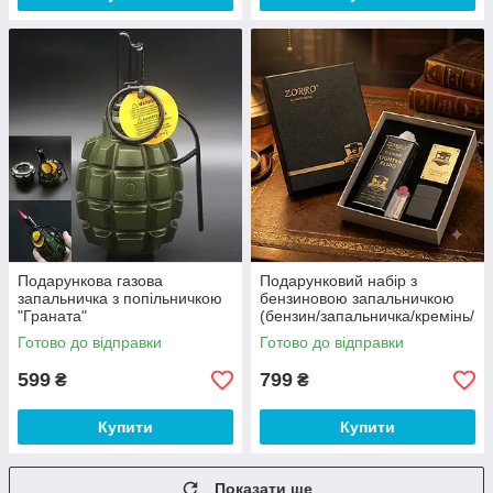
Подарункова газова
Подарунковий набір з
запальничка з попільничкою
бензиновою запальничкою
"Граната"
(бензин/запальничка/кремінь/
фітіль) Zorro
Готово до відправки
Готово до відправки
599
799
₴
₴
Купити
Купити
Показати ще