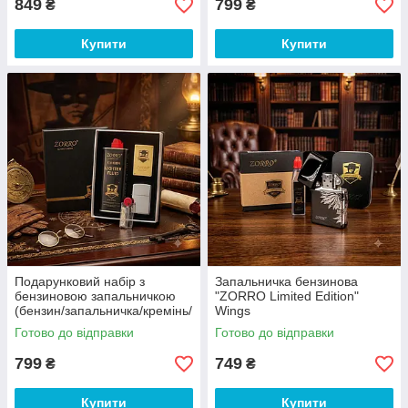
849
799
₴
₴
Купити
Купити
Подарунковий набір з
Запальничка бензинова
бензиновою запальничкою
"ZORRO Limited Edition"
(бензин/запальничка/кремінь/
Wings
фітіль) Zorro
Готово до відправки
Готово до відправки
799
749
₴
₴
Купити
Купити