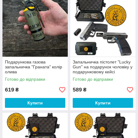
Подарункова газова
Запальничка пістолет "Lucky
запальничка "Граната" колір
Gun" на подарунок чоловіку у
олива
подарунковому кейсі
Готово до відправки
Готово до відправки
619
589
₴
₴
Купити
Купити