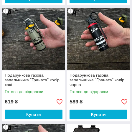
Подарункова газова
Подарункова газова
запальничка "Граната" колір
запальничка "Граната" колір
хакі
чорна
Готово до відправки
Готово до відправки
619
589
₴
₴
Купити
Купити