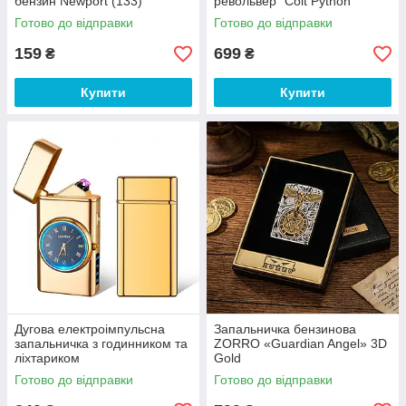
бензин Newport (133)
револьвер "Colt Python"
Готово до відправки
Готово до відправки
159
699
₴
₴
Купити
Купити
Дугова електроімпульсна
Запальничка бензинова
запальничка з годинником та
ZORRO «Guardian Angel» 3D
ліхтариком
Gold
Готово до відправки
Готово до відправки