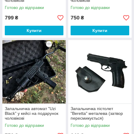
чоловікові
чоловікові
Готово до відправки
Готово до відправки
799
750
₴
₴
Купити
Купити
Запальничка автомат "Uzi
Запальничка пістолет
Black" у кейсі на подарунок
"Beretta" металева (затвор
чоловікові
пересмикується)
Готово до відправки
Готово до відправки