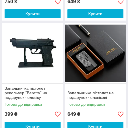
750
649
₴
₴
Купити
Купити
Запальничка пістолет
револьвер "Beretta" на
Запальничка пістолет на
подарунок чоловіку
подарунок чоловікові
Готово до відправки
Готово до відправки
399
649
₴
₴
Купити
Купити