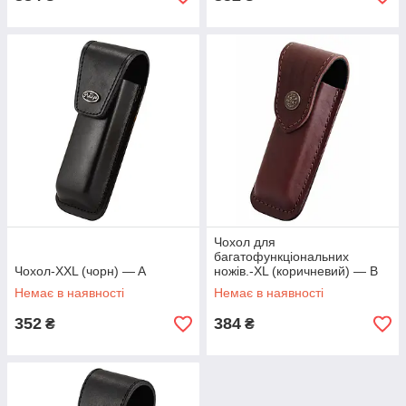
Чохол для
багатофункціональних
Чохол-XXL (чорн) — A
ножів.-XL (коричневий) — B
на кнопці
Немає в наявності
Немає в наявності
352
384
₴
₴