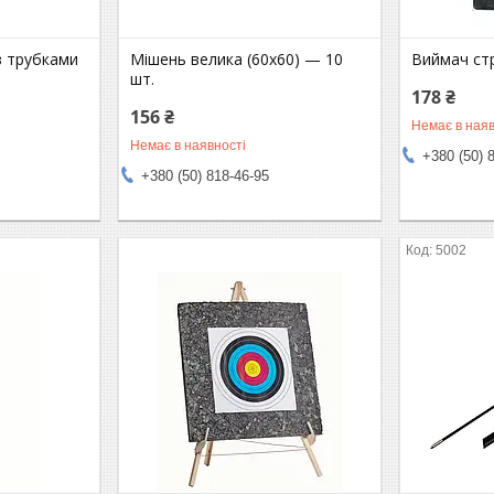
з трубками
Мішень велика (60x60) — 10
Виймач ст
шт.
178 ₴
156 ₴
Немає в наяв
Немає в наявності
+380 (50) 
+380 (50) 818-46-95
e
5002