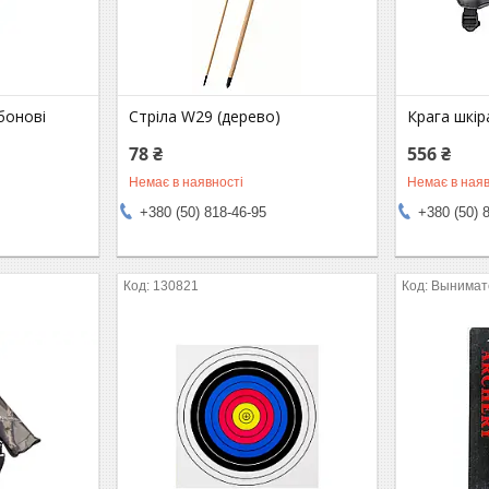
бонові
Стріла W29 (дерево)
Крага шкір
78 ₴
556 ₴
Немає в наявності
Немає в наяв
+380 (50) 818-46-95
+380 (50) 
130821
Вынимат