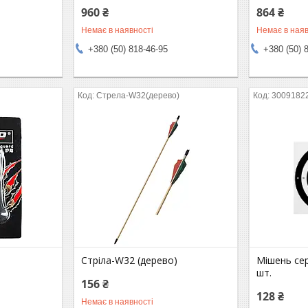
960 ₴
864 ₴
Немає в наявності
Немає в наяв
+380 (50) 818-46-95
+380 (50) 
Стрела-W32(дерево)
3009182
Стріла-W32 (дерево)
Мішень сер
шт.
156 ₴
128 ₴
Немає в наявності