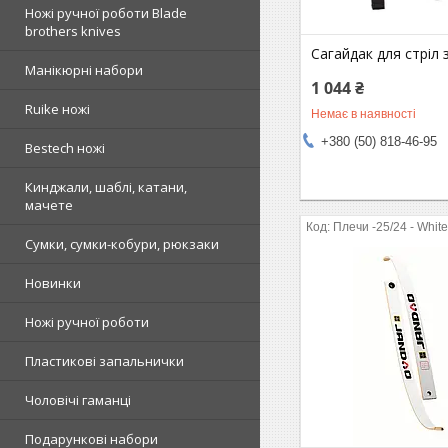
Ножі ручної роботи Blade
brothers knives
Сагайдак для стріл 
Манікюрні набори
1 044 ₴
Ruike ножі
Немає в наявності
+380 (50) 818-46-95
Bestech ножі
Кинджали, шаблі, катани,
мачете
Плечи -25/24 - Whit
Сумки, сумки-кобури, рюкзаки
Новинки
Ножі ручної роботи
Пластикові запальнички
Чоловічі гаманці
Подарункові набори