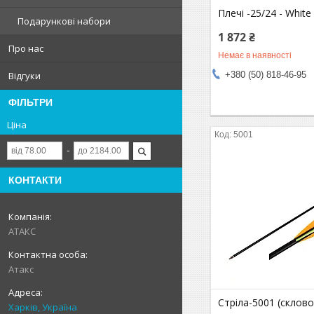
Плечі -25/24 - White
Подарункові набори
1 872 ₴
Про нас
Немає в наявності
+380 (50) 818-46-95
Відгуки
ФІЛЬТРИ
Ціна
5001
КОНТАКТИ
АТАКС
Атакс
Стріла-5001 (склов
Харків, Україна