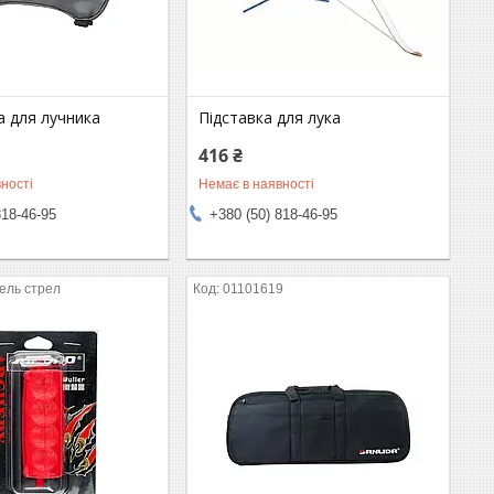
а для лучника
Підставка для лука
416 ₴
ності
Немає в наявності
818-46-95
+380 (50) 818-46-95
ель стрел
01101619