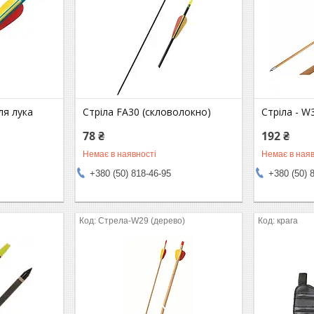
ля лука
Стріла FA30 (скловолокно)
Стріла - W
78 ₴
192 ₴
Немає в наявності
Немає в наяв
+380 (50) 818-46-95
+380 (50) 
Стрела-W29 (дерево)
крага