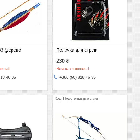
33 (дерево)
Поличка для стріли
230 ₴
ності
Немає в наявності
818-46-95
+380 (50) 818-46-95
Подставка для лука