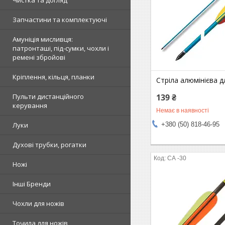
Чистка та догляд
Запчастини та комплектуючі
Амуніція мисливця:
патронташі, під-сумки, чохли і
ремені збройові
Кріплення, кільця, планки
Стріла алюмінієва д
139 ₴
Пульти дистанційного
керування
Немає в наявності
+380 (50) 818-46-95
Луки
Духові трубки, рогатки
СА -30
Ножі
Інші Бренди
Чохли для ножів
Точила для ножів