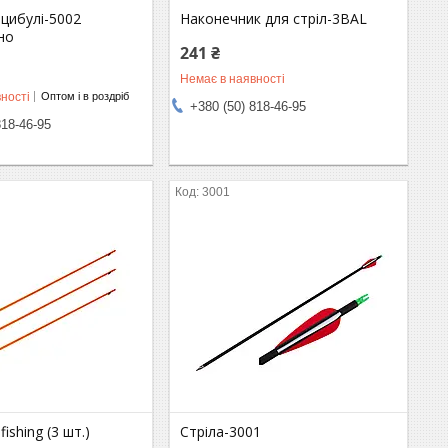
 цибулі-5002
Наконечник для стріл-3BAL
но
241 ₴
Немає в наявності
ності
Оптом і в роздріб
+380 (50) 818-46-95
818-46-95
3001
fishing (3 шт.)
Стріла-3001