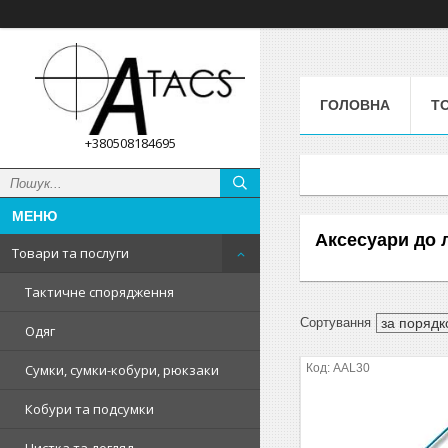
ГОЛОВНА
Т
+380508184695
Аксесуари до 
Товари та послуги
Тактичне спорядження
Одяг
ААL30
Сумки, сумки-кобури, рюкзаки
Кобури та подсумки