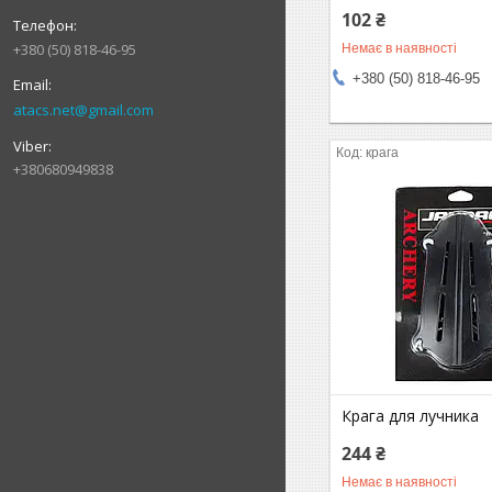
102 ₴
+380 (50) 818-46-95
Немає в наявності
+380 (50) 818-46-95
atacs.net@gmail.com
крага
+380680949838
Крага для лучника
244 ₴
Немає в наявності