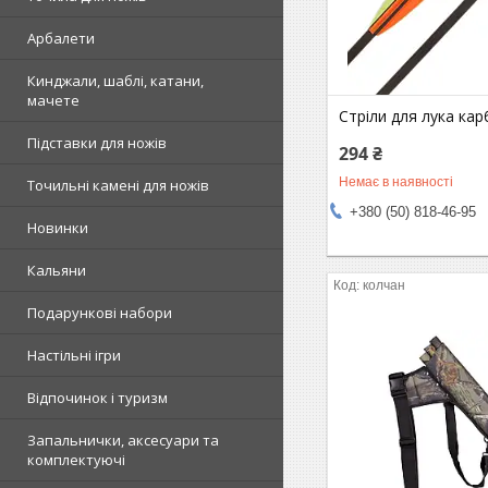
Арбалети
Кинджали, шаблі, катани,
мачете
Стріли для лука кар
Підставки для ножів
294 ₴
Немає в наявності
Точильні камені для ножів
+380 (50) 818-46-95
Новинки
Кальяни
колчан
Подарункові набори
Настільні ігри
Відпочинок і туризм
Запальнички, аксесуари та
комплектуючі