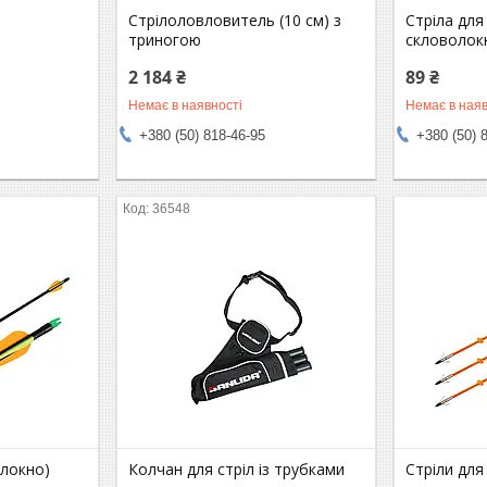
Стрілоловловитель (10 см) з
Стріла для
триногою
скловолок
2 184 ₴
89 ₴
Немає в наявності
Немає в наяв
+380 (50) 818-46-95
+380 (50) 
36548
олокно)
Колчан для стріл із трубками
Стріли для 