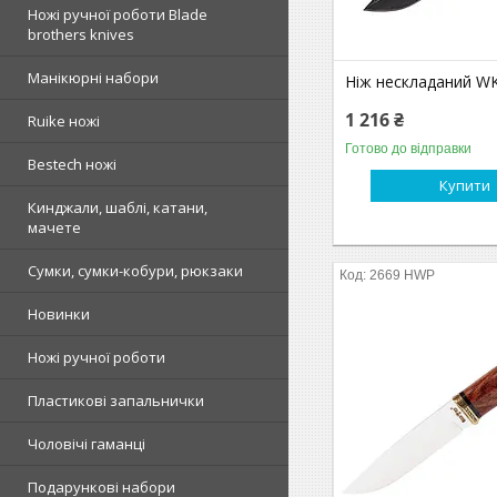
Ножі ручної роботи Blade
brothers knives
Манікюрні набори
Ніж нескладаний W
1 216 ₴
Ruike ножі
Готово до відправки
Bestech ножі
Купити
Кинджали, шаблі, катани,
мачете
Сумки, сумки-кобури, рюкзаки
2669 HWP
Новинки
Ножі ручної роботи
Пластикові запальнички
Чоловічі гаманці
Подарункові набори