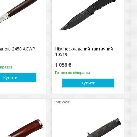
адною 2458 ACWP
Ніж нескладаний тактичний
10519
1 056 ₴
дправки
Готово до відправки
Купити
Купити
2498