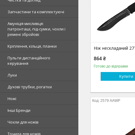
Чистка та догляд
Запчастини та комплектуючі
Амуніція мисливця:
патронташі, під-сумки, чохли і
ремені збройові
Кріплення, кільця, планки
Ніж нескладаний 2
864 ₴
Пульти дистанційного
керування
Готово до відправки
Луки
Купити
Духові трубки, рогатки
Ножі
2579 AAWP
Інші Бренди
Чохли для ножів
Точила для ножів