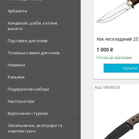
Арбалети
Кинджали, шаблі, катани,
мачете
Ніж нескладаний 2
Підставки для ножів
1 000 ₴
Точильні камені для ножів
Готово до відправки
Новинки
Купити
Кальяни
WK06029
Подарункові набори
Настільні ігри
Відпочинок і туризм
Запальнички, аксесуари та
комплектуючі