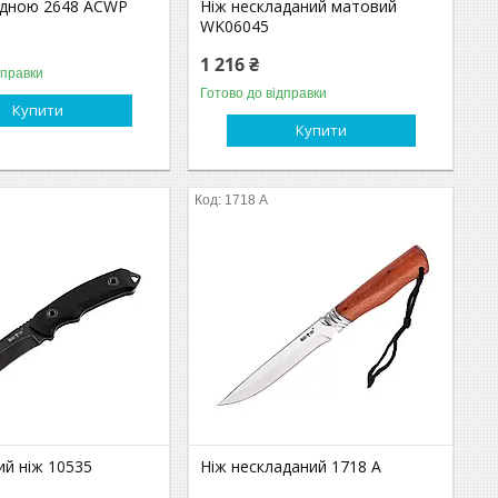
адною 2648 ACWP
Ніж нескладаний матовий
WK06045
1 216 ₴
дправки
Готово до відправки
Купити
Купити
1718 A
ий ніж 10535
Ніж нескладаний 1718 A