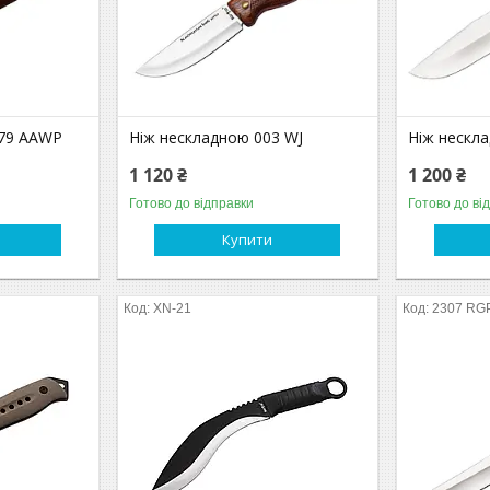
579 AAWP
Ніж нескладною 003 WJ
Ніж нескл
1 120 ₴
1 200 ₴
Готово до відправки
Готово до ві
Купити
XN-21
2307 RG