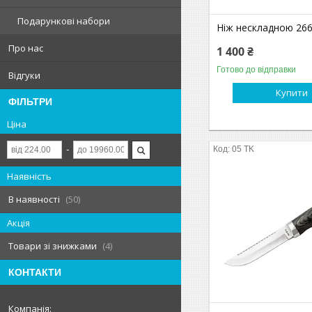
Подарункові набори
Ніж нескладною 26
Про нас
1 400 ₴
Готово до відправки
Відгуки
Купити
ФІЛЬТРИ
Ціна
05 TK
Наявність
В наявності
50
Акція
Товари зі знижками
4
КОНТАКТИ