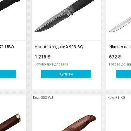
771 UBQ
Ніж нескладаний 903 BQ
Ніж нескл
1 216 ₴
672 ₴
Готово до відправки
Готово до ві
Купити
003 WJ
31 KG