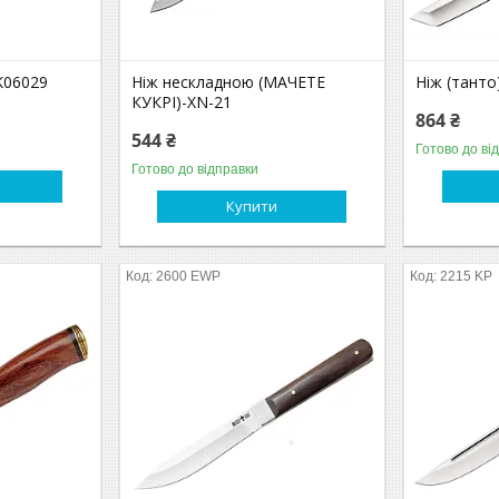
K06029
Ніж нескладною (МАЧЕТЕ
Ніж (танто
КУКРІ)-XN-21
864 ₴
544 ₴
Готово до ві
Готово до відправки
Купити
2600 EWP
2215 KP