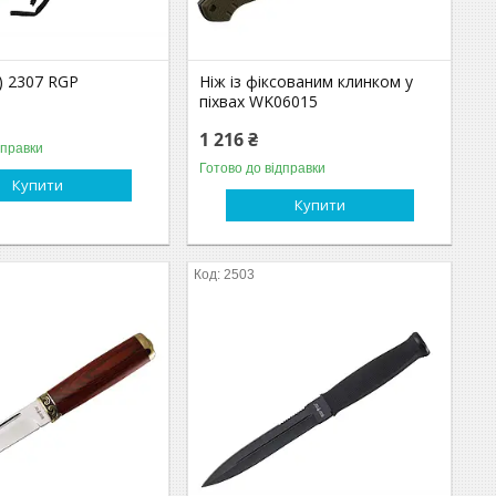
) 2307 RGP
Ніж із фіксованим клинком у
піхвах WK06015
1 216 ₴
дправки
Готово до відправки
Купити
Купити
2503