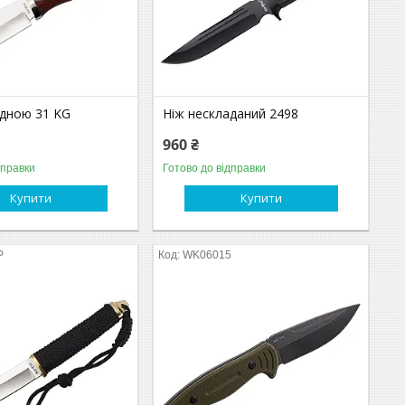
адною 31 KG
Ніж нескладаний 2498
960 ₴
дправки
Готово до відправки
Купити
Купити
P
WK06015