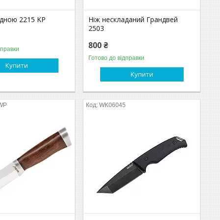
адною 2215 KP
Ніж нескладаний Грандвей
2503
800 ₴
дправки
Готово до відправки
Купити
Купити
WP
WK06045