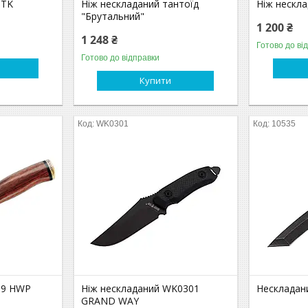
 TK
Ніж нескладаний тантоїд
Ніж нескл
"Брутальний"
1 200 ₴
1 248 ₴
Готово до ві
Готово до відправки
Купити
WK0301
10535
69 HWP
Ніж нескладаний WK0301
Нескладан
GRAND WAY