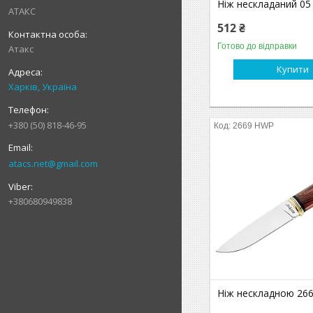
Ніж нескладаний 05
АТАКС
512 ₴
Готово до відправки
Атакс
Купити
Харків, Україна
+380 (50) 818-46-95
2669 HWP
atacs.net@gmail.com
+380680949838
Ніж нескладною 26