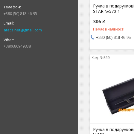
Ручка в подарункові
STAR №570-1
+380 (50) 818-46-95
306 ₴
atacs.net@gmail.com
Немає в наявності
+380 (50) 818-46-95
+380680949838
№359
Ручка в подарункові