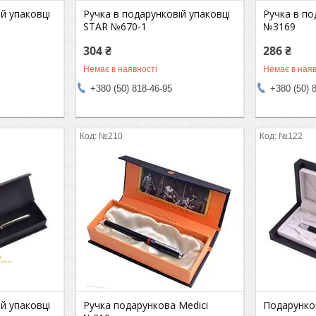
й упаковці
Ручка в подарунковій упаковці
Ручка в по
STAR №670-1
№3169
304 ₴
286 ₴
Немає в наявності
Немає в наяв
+380 (50) 818-46-95
+380 (50) 
№210
№122
й упаковці
Ручка подарункова Medici
Подарунков