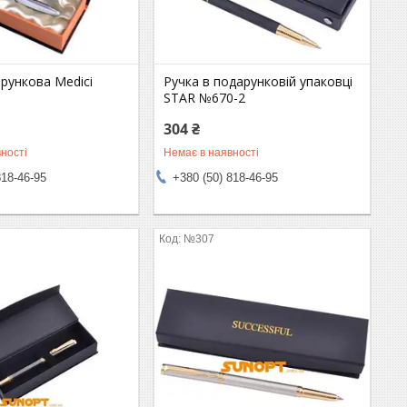
рункова Medici
Ручка в подарунковій упаковці
STAR №670-2
304 ₴
ності
Немає в наявності
818-46-95
+380 (50) 818-46-95
№307