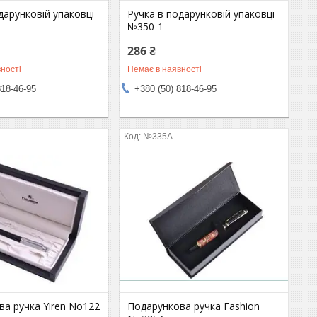
дарунковій упаковці
Ручка в подарунковій упаковці
№350-1
286 ₴
ності
Немає в наявності
818-46-95
+380 (50) 818-46-95
№335А
а ручка Yiren No122
Подарункова ручка Fashion