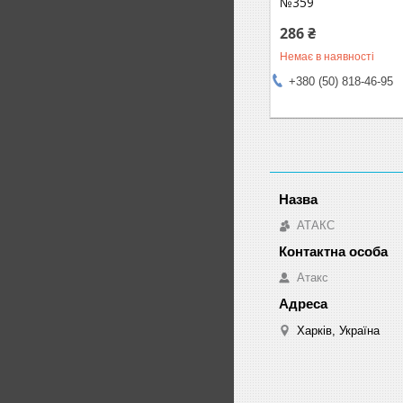
№359
286 ₴
Немає в наявності
+380 (50) 818-46-95
АТАКС
Атакс
Харків, Україна