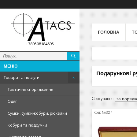
ГОЛОВНА
Т
+380508184695
Подарункові р
Товари та послуги
Тактичне спорядження
Одяг
№327
Сумки, сумки-кобури, рюкзаки
Кобури та подсумки