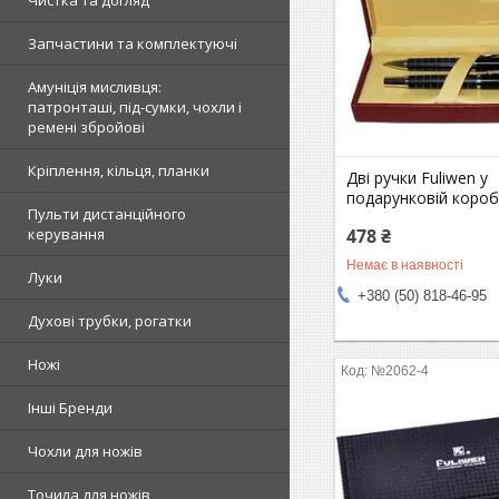
Чистка та догляд
Запчастини та комплектуючі
Амуніція мисливця:
патронташі, під-сумки, чохли і
ремені збройові
Кріплення, кільця, планки
Дві ручки Fuliwen у
подарунковій короб
Пульти дистанційного
478 ₴
керування
Немає в наявності
Луки
+380 (50) 818-46-95
Духові трубки, рогатки
Ножі
№2062-4
Інші Бренди
Чохли для ножів
Точила для ножів