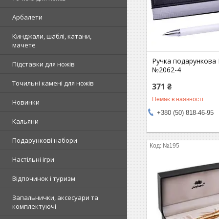
Арбалети
Кинджали, шаблі, катани,
мачете
Ручка подарункова 
Підставки для ножів
№2062-4
Точильні камені для ножів
371 ₴
Немає в наявності
Новинки
+380 (50) 818-46-95
Кальяни
Подарункові набори
№195
Настільні ігри
Відпочинок і туризм
Запальнички, аксесуари та
комплектуючі