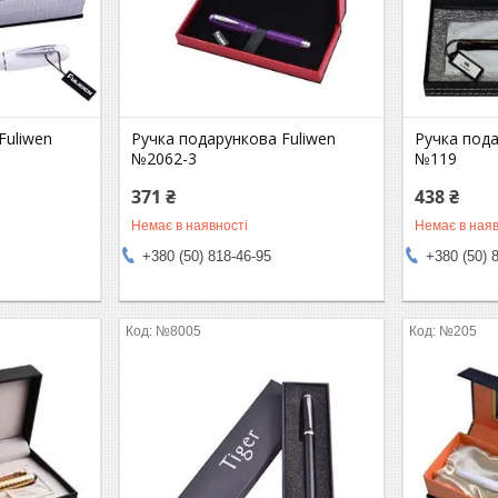
Fuliwen
Ручка подарункова Fuliwen
Ручка пода
№2062-3
№119
371 ₴
438 ₴
Немає в наявності
Немає в наяв
+380 (50) 818-46-95
+380 (50) 
№8005
№205