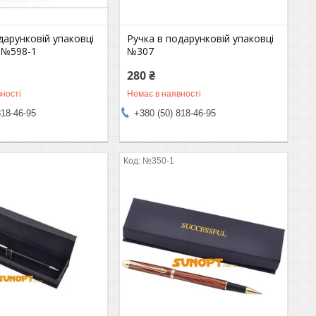
дарунковій упаковці
Ручка в подарунковій упаковці
№598-1
№307
280 ₴
ності
Немає в наявності
818-46-95
+380 (50) 818-46-95
№350-1