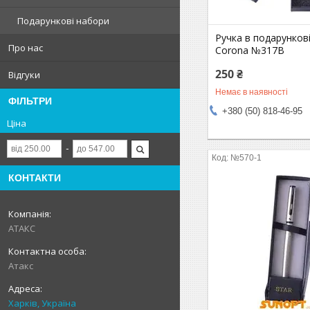
Подарункові набори
Ручка в подарункові
Про нас
Corona №317B
250 ₴
Відгуки
Немає в наявності
ФІЛЬТРИ
+380 (50) 818-46-95
Ціна
№570-1
КОНТАКТИ
АТАКС
Атакс
Харків, Україна