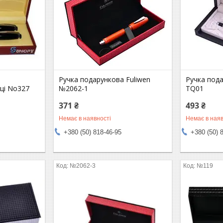
Ручка подарункова Fuliwen
Ручка пода
ці No327
№2062-1
TQ01
371 ₴
493 ₴
Немає в наявності
Немає в наяв
+380 (50) 818-46-95
+380 (50) 
№2062-3
№119