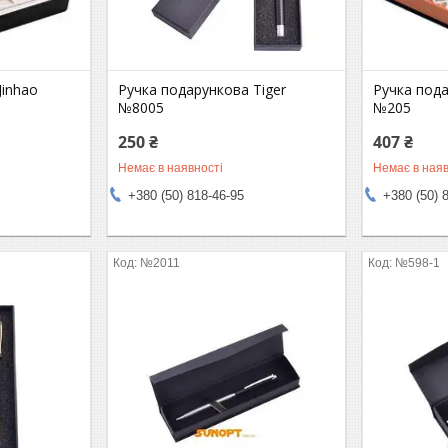
Jinhao
Ручка подарункова Tiger
Ручка пода
№8005
№205
250 ₴
407 ₴
Немає в наявності
Немає в наяв
+380 (50) 818-46-95
+380 (50) 
№2011
№598-1