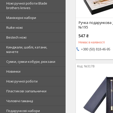
Ножі ручної роботи Blade
brothers knives
Манікюрні набори
Ручка подарункова 
№195
Ruike ножі
547 ₴
Bestech ножі
Немає в наявності
Кинджали, шаблі, катани,
+380 (50) 818-46-95
мачете
Сумки, сумки-кобури, рюкзаки
№317B
Новинки
Ножі ручної роботи
Пластикові запальнички
Чоловічі гаманці
Подарункові набори