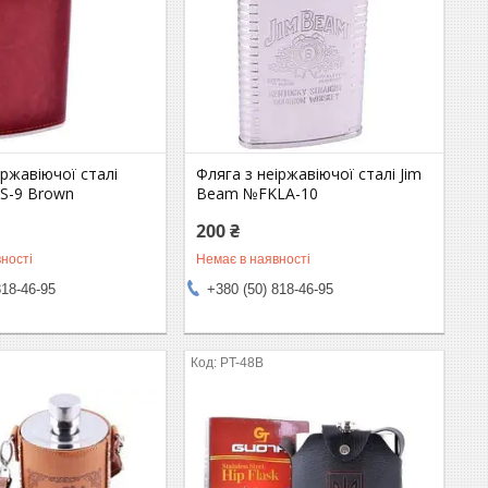
іржавіючої сталі
Фляга з неіржавіючої сталі Jim
FS-9 Brown
Beam №FKLA-10
200 ₴
ності
Немає в наявності
818-46-95
+380 (50) 818-46-95
PT-48B