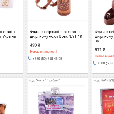
ї сталі в
Фляга з неіржавіючої сталі в
Фляга з не
і Україна
шкіряному чохлі Вовк №YT-18
шкіряному 
36
493 ₴
571 ₴
Немає в наявності
Немає в наяв
+380 (50) 818-46-95
+380 (50) 
Фляга " 4 рубля "
№PT-1(3