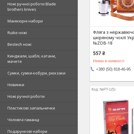
Ножі ручної роботи Blade
brothers knives
Манікюрні набори
Фляга з неіржавіючо
Ruike ножі
шкіряному чохлі Ук
№ZDB-18
Bestech ножі
557 ₴
Кинджали, шаблі, катани,
мачете
Немає в наявності
+380 (50) 818-46-95
Сумки, сумки-кобури, рюкзаки
Новинки
№PT-1(5)
Ножі ручної роботи
Пластикові запальнички
Чоловічі гаманці
Подарункові набори