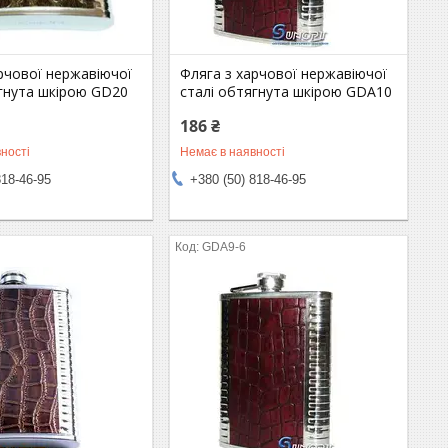
рчової нержавіючої
Фляга з харчової нержавіючої
ягнута шкірою GD20
сталі обтягнута шкірою GDA10
186 ₴
ності
Немає в наявності
818-46-95
+380 (50) 818-46-95
GDA9-6