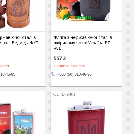
іржавіючої сталі в
Фляга з неіржавіючої сталі в
чохлі Ведмідь №YT-
шкіряному чохлі Україна PT-
48B
557 ₴
ності
Немає в наявності
818-46-95
+380 (50) 818-46-95
)
№FB-9-1