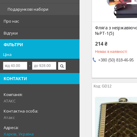
Подарункові набори
Про нас
Фляга з неіржавіючо
№PT-1(5)
Відгуки
214 ₴
ФІЛЬТРИ
Немає в наявності
Ціна
+380 (50) 818-46-95
КОНТАКТИ
GD12
АТАКС
Атакс
Харків, Україна