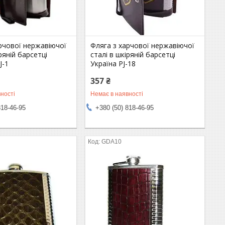
рчової нержавіючої
Фляга з харчової нержавіючої
ряній барсетці
сталі в шкіряній барсетці
J-1
Україна PJ-18
357 ₴
ності
Немає в наявності
818-46-95
+380 (50) 818-46-95
GDA10