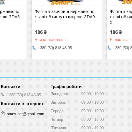
ержавіючої
Фляга з харчової нержавіючої
Фляга з ха
ірою GDA8
сталі обтягнута шкірою GDA9-
сталі обтя
1
5
186 ₴
186 ₴
Немає в наявності
Немає в наяв
+380 (50) 818-46-95
+380 (50) 
Графік роботи
Понеділок
09:00
19:00
+380 (50) 818-46-95
Вівторок
09:00
19:00
Середа
09:00
19:00
atacs.net@gmail.com
Четвер
09:00
19:00
Пʼятниця
09:00
19:00