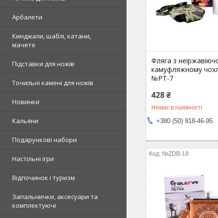
Арбалети
Кинджали, шаблі, катани,
мачете
Фляга з неіржавіючо
Підставки для ножів
камуфляжному чохл
№PT-7
Точильні камені для ножів
428 ₴
Новинки
Немає в наявності
Кальяни
+380 (50) 818-46-95
Подарункові набори
№ZDB-18
Настільні ігри
Відпочинок і туризм
Запальнички, аксесуари та
комплектуючі