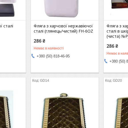
ї сталі
Фляга з харчової нержавіючої
Фляга з ха
сталі (глянець/чистий) FH-6OZ
сталі в шкі
(чиста) №P
286 ₴
286 ₴
Немає в наявності
Немає в наяв
+380 (50) 818-46-95
+380 (50) 
GD14
GD20