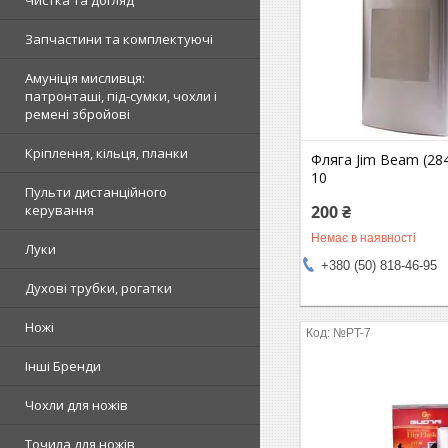
Чистка та догляд
Запчастини та комплектуючі
Амуніція мисливця:
патронташі, під-сумки, чохли і
ремені збройові
Кріплення, кільця, планки
Фляга Jim Beam (284
10
Пульти дистанційного
200 ₴
керування
Немає в наявності
Луки
+380 (50) 818-46-95
Духові трубки, рогатки
Ножі
№PT-7
Інші Бренди
Чохли для ножів
Точила для ножів