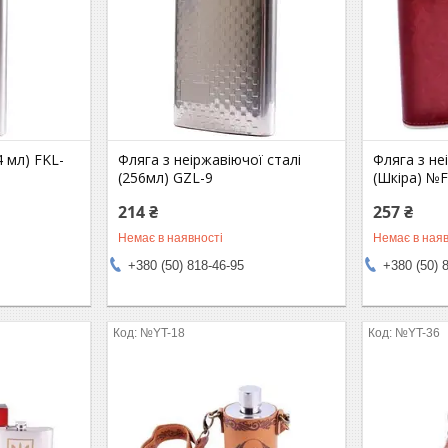
 мл) FKL-
Фляга з неіржавіючої сталі
Фляга з не
(256мл) GZL-9
(Шкіра) №
214 ₴
257 ₴
Немає в наявності
Немає в наяв
+380 (50) 818-46-95
+380 (50) 
№YT-18
№YT-36