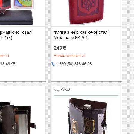
іржавіючої сталі
Фляга з неіржавіючої сталі
T-1(3)
Україна №FB-9-1
243 ₴
ності
Немає в наявності
818-46-95
+380 (50) 818-46-95
PJ-18