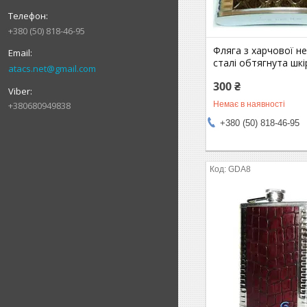
+380 (50) 818-46-95
Фляга з харчової н
сталі обтягнута шк
atacs.net@gmail.com
300 ₴
+380680949838
Немає в наявності
+380 (50) 818-46-95
GDA8