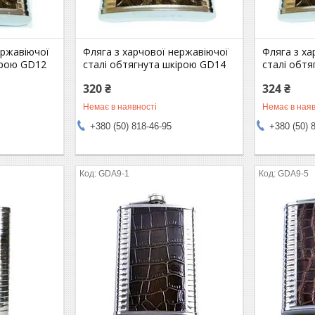
ержавіючої
Фляга з харчової нержавіючої
Фляга з ха
ірою GD12
сталі обтягнута шкірою GD14
сталі обт
320 ₴
324 ₴
Немає в наявності
Немає в наяв
+380 (50) 818-46-95
+380 (50) 
GDA9-1
GDA9-5