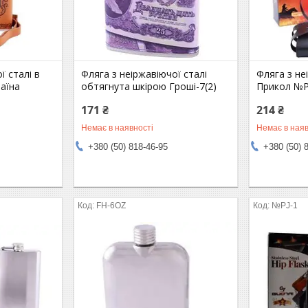
ї сталі в
Фляга з неіржавіючої сталі
Фляга з не
раїна
обтягнута шкірою Гроші-7(2)
Прикол №P
171 ₴
214 ₴
Немає в наявності
Немає в наяв
+380 (50) 818-46-95
+380 (50) 
FH-6OZ
№PJ-1