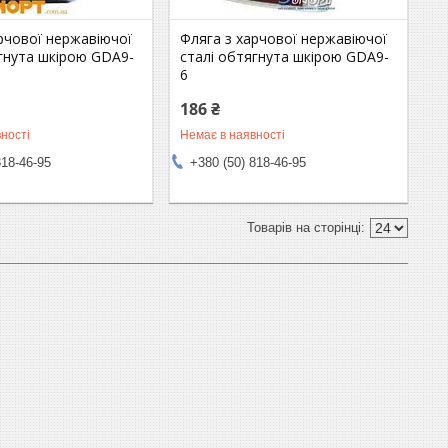
рчової нержавіючої
Фляга з харчової нержавіючої
гнута шкірою GDA9-
сталі обтягнута шкірою GDA9-
6
186 ₴
ності
Немає в наявності
818-46-95
+380 (50) 818-46-95