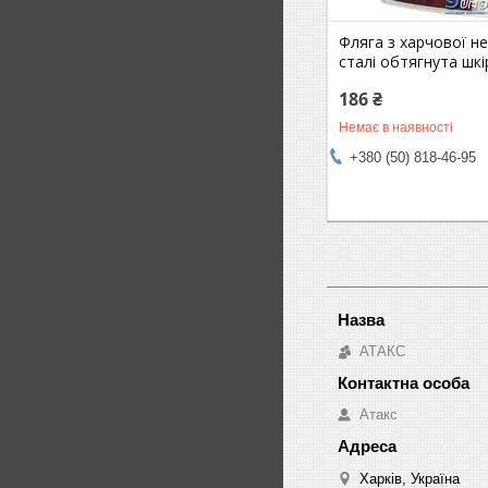
Фляга з харчової н
сталі обтягнута шк
186 ₴
Немає в наявності
+380 (50) 818-46-95
АТАКС
Атакс
Харків, Україна