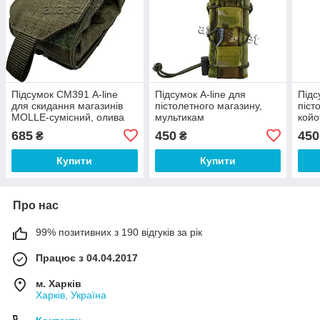
Підсумок СМ391 A-line
Підсумок A-line для
Підс
для скидання магазинів
пістолетного магазину,
піст
MOLLE-сумісний, олива
мультикам
койо
685
450
450
₴
₴
Купити
Купити
Про нас
99% позитивних з 190 відгуків за рік
Працює з 04.04.2017
м. Харків
Харків, Україна