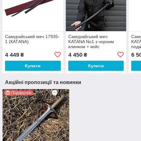
Самурайський меч 17935-
Самурайський меч
Сам
1 (КАТАNA)
KATANA No1 з чорним
KATA
клинком + кейс
пода
подарунковий
4 449
4 450
6 5
₴
₴
Купити
Купити
Акційні пропозиції та новинки
Подарунок