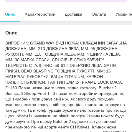
Опис
Характеристики
Доставка
Оплата
Умови п
Опис
ВИРОБНИК: GRAND WAY ВИД НОЖА: СКЛАДАНИЙ ЗАГАЛЬНА
ДОВЖИНА, ММ: 210 ДОВЖИНА ЛЕЗА, ММ: 95 ДОВЖИНА
РУКОЯТІ, ММ: 115 ТОВЩИНА ЛЕЗА, ММ: 4 ШИРИНА ЛЕЗА,
ММ: 30 МАРКА СТАЛИ: CRUCIBLE CPM® S35VN™
ТВЕРДІСТЬ СТАЛІ, HRC: 59-61 ПОВЕРХНЮ ЛЕЗА: SATIN
FINISH, BEAD BLASTING ТОВЩИНА РУКОЯТІ, ММ: 15
МАТЕРІАЛ РУКОЯТКИ: 6AL4V TITANIUM, КАРБОН
НАЯВНІСТЬ КЛІПСИ: ТАК ТИП ЗАМКУ: FRAME LOCK МАСА,
Г: 130 Повна назва цього ножа, згідно каталогу: Butcher 2
Bushcraft Sheep Foot Ti. З назви можна зробити припущення,
що виробник позиціонує свій ніж, як свого роду похідний
кухонник екстра-класу. І дійсно, профіль клинка наштовхує на
такі думки. Та й конфігурація рукояті явно говорить про те, що
щось різати і шинкувати на рівній поверхні таким ножем буде
дуже зручно. При цьому Butcher 2 відноситься до топової,
преміумного лінійці асортименту CH Knives. Клинок ножа