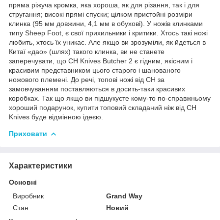
пряма ріжуча кромка, яка хороша, як для різання, так і для
стругання; високі прямі спуски; цілком пристойні розміри
клинка (95 мм довжини, 4,1 мм в обухові). У ножів клинками
типу Sheep Foot, є свої прихильники і критики. Хтось такі ножі
любить, хтось їх уникає. Але якщо ви зрозуміли, як йдеться в
Китаї «дао» (шлях) такого клинка, ви не станете
заперечувати, що CH Knives Butcher 2 є гідним, якісним і
красивим представником цього старого і шанованого
ножового племені. До речі, топові ножі від CH за
замовчуванням поставляються в досить-таки красивих
коробках. Так що якщо ви підшукуєте кому-то по-справжньому
хороший подарунок, купити топовий складаний ніж від CH
Knives буде відмінною ідеєю.
Приховати
Характеристики
Основні
Виробник
Grand Way
Стан
Новий