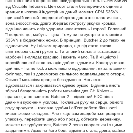
виготовлений з порошкової швидкорізальної сталі CPM S35VN
від Crucible Indusries. Цей сорт стали безперечно є одним з
кращих в ножовий індустрії на даний момент. CPM S35VN,
при своїй високій твердості зберігає достатню пластичність,
вона зносостійка, довго зберігає гостроту ріжучої кромки,
відмінно чинить опір ударним навантажень і корозії. Головний
її недолік, це, мабуть – ціна. Тому ви не зустрінете клинків з
S35VN в бюджетних ножах. В принципі, Butcher 2 до таких не
відноситься. Ну і цілком природно, що під стати такою
винятковою сталі і рукоять. Титановий сплав зі вставками з
карбону і виглядає красиво, і важить мало. Та й міцністю і
корозійною стійкістю володіє добре відомими. Конструктивно
цей ніж – frame lock з можливістю відкривання, як за плавник-
фліппер, так і з допомогою стильного подпальцевого отвори.
Осьової механізм працює безвідмовно. Ніж легко
відкривається і закривається однією рукою. Відмінна якість
збірки і бездоганність роботи механіки для CH Knives –
правило, а не виняток. Butcher 2 – відмінний EDC ніж з
деякими кухонним ухилом. Поклавши руку на серце, різного
роду продукти – головна здобич і об'єкт роботи більшості
кишенькових складень. Але якщо вам знадобиться розкрити
упаковку, перерізати шнур або провід, обтесати деревинку,
можете не турбуватися, Butcher 2 легко впорається і з цими
завданнями. Адже на його боці: відмінна сталь; довга, майже