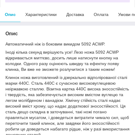
Опис
Характеристики
Доставка
Оплата
Умови п
Опис
Автоматичний ніж із боковим викидом 5092 ACWP.
Іноді кілька секунд вирішують усе! Лезо ножа 5092 ACWP
відкривається миттєво, досить лише натиснути кнопку на
колодки. Одного разу оцінюють швидку та ефектну появу
клинка, Ви вже не зможете розлучитися з таким ножем!
Клинок ножа виготовлений із дзеркально відполірованої сталі
марки 440C. Сталь 440C є сучасною високовуглецевою
неіржавкою сталлю. Візитна картка 440С висока зносостійкість
і твердість, яка забезпечується високим вмістом вуглецю та
легом молібденом і ванадієм. Хімічну стійкість сталі надає
високий вміст хрому, що надає додаткової зносостійкості. Ця
сталь дещо складна в заточуванні, такі ножі погано
правляться мусатом, і доведеться витратити чимало сил, щоб
переточити такий клинок, але завдяки його зносостійкості
робити це доведеться набагато рідше, ніж у разі використання
дешевших сталей.