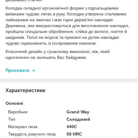
Колодка складної ергономічної форми з підпальцевими
виїмками чудово лягає в руку. Колодка утворена сталевими
лайнерами на гвинтах і має гарні дерев'яні накладки.
Деревина, яка використовується для виготовлення накладок,
пройшла спеціальне оброблення, стійка до вологи, гниття й
шкідників. Теплі на морозі та приємні на дотик накладки
чудово гармоніюють із полірованим клинком.
Класичний дизайн у сучасному виконанні, ніж, який
однозначно не залишить Вас байдужим.
Приховати
Характеристики
Основні
Виробник
Grand Way
Тип
Складаний
Матеріал леза
440C
Твердість ріжучого леза
58 HRC