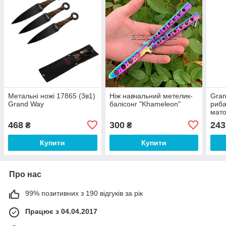
Метальні ножі 17865 (3в1)
Ніж навчальний метелик-
Gran
Grand Way
балісонг "Khameleon"
риба
мато
468
300
243
₴
₴
Купити
Купити
Про нас
99% позитивних з 190 відгуків за рік
Працює з 04.04.2017