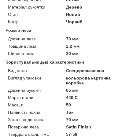
Матеріал рукоятки
Дерево
Стан
Новий
Колір
Чорний
Розмір леза
Довжина леза
70 мм
Товщина леза
2.2 мм
Ширина леза
20 мм
Користувальницькі характеристики
Вид ножа
Спецпризначення
Вигляд упаковки
кольорова картонна
коробка
Довжина рукояті
65 мм
Марка стали
440 C
Маса, г
50
Наявність чохла
Так
Загальна довжина
70 мм
Поверхню леза
Satin Finish
Твердість сталі, HRC
57-58