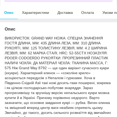
Опис
Характеристики
Доставка
Оплата
Умови п
Опис
ВИКОРИСТОК: GRAND WAY НОЖА: СПЕЦНА ЗНАЧЕННЯ
ГОСТЯ ДЛИНА, ММ: 435 ДЛИНА ЛЕЗА, ММ: 310 ДЛИНА
РУКОЯТІ, ММ: 125 ТОЛИСТИНУ ЛЕЗВІЯ, ММ: 4.2 ШИРИНА
ЛЕЗВІЯ, ММ: 62 МАРКА СТАЛІ, HRC: 52-55СТХ НОЗАЗУЛЯ:
PDOER CODOERDO РУКОЯТКИ: ПРОРЕЗИННИЙ ПЛАСТИК
НАЛИЧІ ЧОХЛА: ДА МАТЕРІАЛ ЧЕХЛА: ТКАНИНА МАССА, Г:
575 Ніж Grand Way 8792 — ще один варіант сучасного кукри
(кхукри). Характерний клинок — «соколіне крило»
асоціюється передусім з Непалом і гуркхами. Хоча в
Південно-Східній Азії такі ножі досить-таки поширені, зокрема
і як цілком господарсько-побутове знаряддя. Зараз
прогресивнішу та зручнішу версію непальського кукри можна
купити й в Україні. Причому порівняно недорого. Варто
зазначити, що основне завдання кукрі — рубка. Вигин клинка
та зміщений вперед центр ваги неабияк сприяють цьому.
Звичайно, до такого, досить сильного розмаїття від звичайних