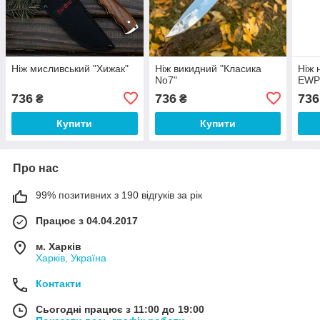
Ніж мисливський "Хижак"
Ніж викидний "Класика
Ніж 
No7"
EW
736
736
736
₴
₴
Купити
Купити
Про нас
99% позитивних з 190 відгуків за рік
Працює з 04.04.2017
м. Харків
Харків, Україна
Контакти
Сьогодні працює з 11:00 до 19:00