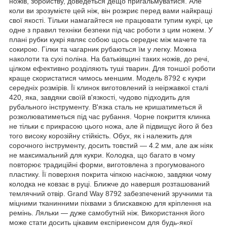
ножів, збройству, доведеться дещо пригальмуватися. Але
коли ви зрозумієте цей ніж, він розкриє перед вами найкращі
свої якості. Тільки намагайтеся не працювати тупим кукрі, це
одне з правил техніки безпеки під час роботи з цим ножем. У
плані рубки кукрі являє собою щось середнє між мачете та
сокирою. Гілки та чагарник рубаються їм у легку. Можна
наколоти та сухі поліна. На батьківщині таких ножів, до речі,
цілком ефективно розділяють туші тварин. Для тоншої роботи
краще скористатися чимось меншим. Модель 8792 є кукри
середніх розмірів. Її клинок виготовлений із неіржавкої сталі
420, яка, завдяки своїй в'язкості, чудово підходить для
рубального інструменту. В'язка сталь не кришатиметься й
розколюватиметься під час рубання. Чорне покриття клинка
не тільки є прикрасою цього ножа, але й підвищує його й без
того високу корозійну стійкість. Обух, як і належить для
сорочного інструменту, досить товстий — 4.2 мм, але аж ніяк
не максимальний для кукри. Колодка, що багато в чому
повторює традиційні форми, виготовлена з прогумованого
пластику. Її поверхня покрита чіпкою насічкою, завдяки чому
колодка не ковзає в руці. Ближче до навершя розташований
темлячний отвір. Grand Way 8792 забезпечений зручними та
міцними тканинними піхвами з блискавкою для кріплення на
ремінь. Ляльки — дуже самобутній ніж. Використання його
може стати досить цікавим експіриенсом для будь-якої