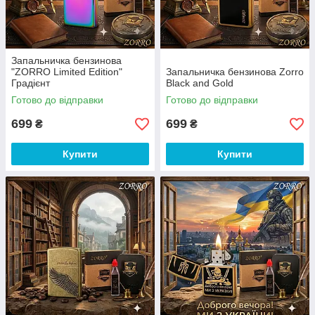
Запальничка бензинова
"ZORRO Limited Edition"
Запальничка бензинова Zorro
Градієнт
Black and Gold
Готово до відправки
Готово до відправки
699
699
₴
₴
Купити
Купити