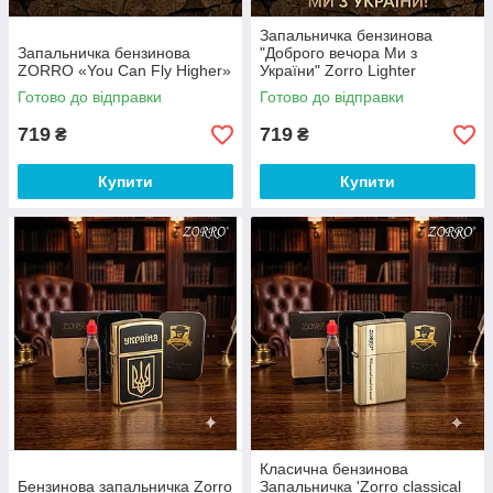
Запальничка бензинова
Запальничка бензинова
"Доброго вечора Ми з
ZORRO «You Can Fly Higher»
України" Zorro Lighter
Готово до відправки
Готово до відправки
719
719
₴
₴
Купити
Купити
Класична бензинова
Бензинова запальничка Zorro
Запальничка 'Zorro classical