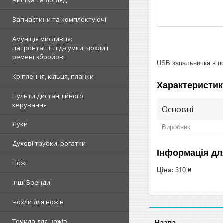
Чистка та догляд
Запчастини та комплектуючі
Амуніція мисливця:
патронташі, під-сумки, чохли і
ремені збройові
USB запальничка в по
Кріплення, кільця, планки
Характеристик
Пульти дистанційного
керування
Основні
Луки
Виробник
Духові трубки, рогатки
Інформація дл
Ножі
Ціна:
310 ₴
Інші Бренди
Чохли для ножів
Точила для ножів