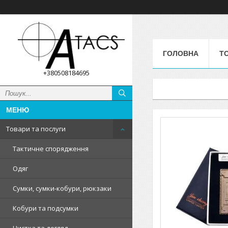
ГОЛОВНА
Т
+380508184695
Товари та послуги
Тактичне спорядження
Одяг
Сумки, сумки-кобури, рюкзаки
Кобури та подсумки