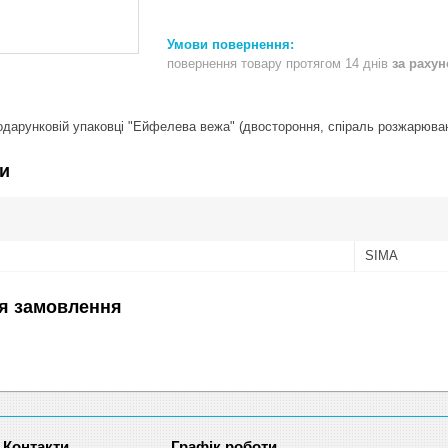
повернення товару протягом 14 днів
за раху
дарунковій упаковці "Ейфелева вежа" (двостороння, спіраль розжарюва
и
SIMA
я замовлення
Графік роботи