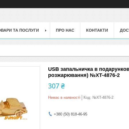
ОВАРИ ТА ПОСЛУГИ
ПРО НАС
КОНТАКТИ
ДОС
USB запальничка в подарункові
розжарювання) №XT-4876-2
307 ₴
Немає в наявності
Код:
№XT-4876-2
+380 (50) 818-46-95