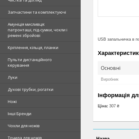
Чистка та догляд
Запчастини та комплектуючі
Амуніція мисливця:
патронташі, під-сумки, чохли і
ремені збройові
USB запальничка в по
Кріплення, кільця, планки
Характеристик
Пульти дистанційного
керування
Основні
Луки
Виробник
Духові трубки, рогатки
Інформація дл
Ножі
Ціна:
307 ₴
Інші Бренди
Чохли для ножів
Точила для ножів