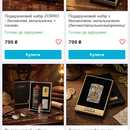
Подарунковий набір ZORRO
Подарунковий набір з
- бензинова запальничка +
бензиновою запальничкою
паливо
(бензин/запальничка/кремінь/
фітіль) Zorro
Готово до відправки
Готово до відправки
799
799
₴
₴
Купити
Купити