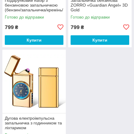
Подарунковий набір з
Запальничка бензинова
бензиновою запальничкою
ZORRO «Guardian Angel» 3D
(бензин/запальничка/кремінь/
Gold
фітіль) Zorro
Готово до відправки
Готово до відправки
799
799
₴
₴
Купити
Купити
Дугова електроімпульсна
запальничка з годинником та
ліхтариком