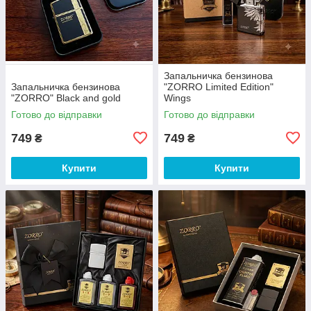
Запальничка бензинова
Запальничка бензинова
"ZORRO Limited Edition"
"ZORRO" Black and gold
Wings
Готово до відправки
Готово до відправки
749
749
₴
₴
Купити
Купити