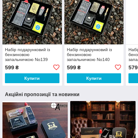
Набір подарунковий із
Набір подарунковий із
Набі
бензиновою
бензиновою
бен
запальничкою No139
запальничкою No140
запа
599
599
579
₴
₴
Купити
Купити
Акційні пропозиції та новинки