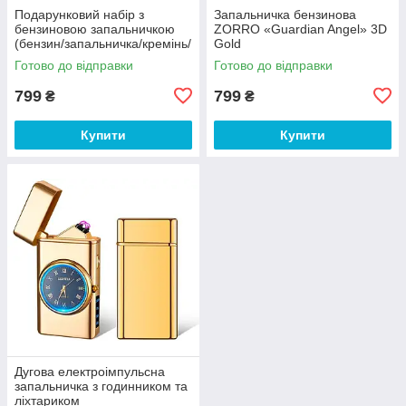
Подарунковий набір з
Запальничка бензинова
бензиновою запальничкою
ZORRO «Guardian Angel» 3D
(бензин/запальничка/кремінь/
Gold
фітіль) Zorro
Готово до відправки
Готово до відправки
799
799
₴
₴
Купити
Купити
Дугова електроімпульсна
запальничка з годинником та
ліхтариком