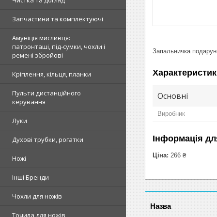
Чистка та догляд
Запчастини та комплектуючі
Амуніція мисливця:
патронташі, під-сумки, чохли і
Запальничка подарунк
ремені збройові
Характеристик
Кріплення, кільця, планки
Пульти дистанційного
Основні
керування
Виробник
Луки
Інформація дл
Духові трубки, рогатки
Ціна:
266 ₴
Ножі
Інші Бренди
Чохли для ножів
Точила для ножів