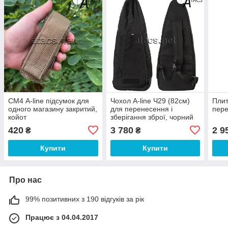
СМ4 A-line підсумок для
Чохол A-line Ч29 (82см)
Плит
одного магазину закритий,
для перенесення і
пере
койот
зберігання зброї, чорний
420
3 780
2 9
₴
₴
Купити
Купити
Про нас
99% позитивних з 190 відгуків за рік
Працює з 04.04.2017