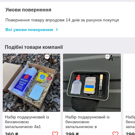
Умови повернення
Повернення товару впродовж 14 днів за рахунок покупця
Всі умови повернення
Подібні товари компанії
Набір подарунковий із
Набір подарунковий із
Набі
бензиновою
бензиновою
бен
запальничкою 4в1
запальничкою в
запа
металевому кейсі
мета
360
299
299
₴
₴