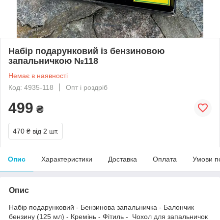
Набір подарунковий із бензиновою
запальничкою №118
Немає в наявності
Код: 4935-118
Опт і роздріб
499
₴
470 ₴
від 2 шт.
Опис
Характеристики
Доставка
Оплата
Умови п
Опис
Набір подарунковий - Бензинова запальничка - Балончик
бензину (125 мл) - Кремінь - Фітиль - Чохол для запальничок