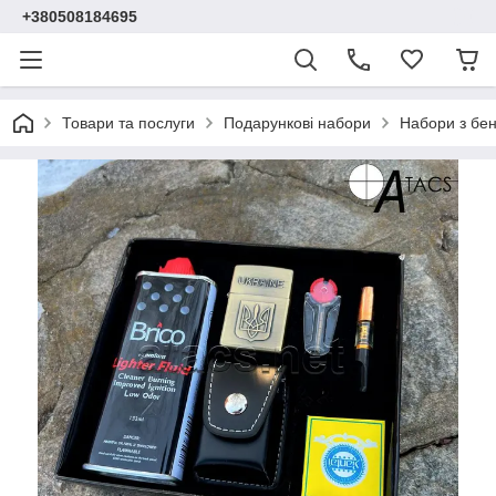
+380508184695
Товари та послуги
Подарункові набори
Набори з бе