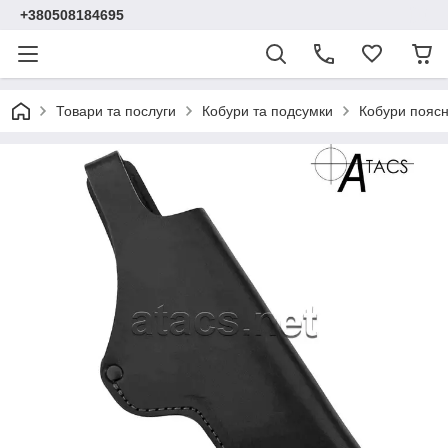
+380508184695
Товари та послуги
Кобури та подсумки
Кобури поясн