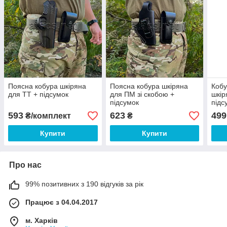
Поясна кобура шкіряна
Поясна кобура шкіряна
Кобу
для ТТ + підсумок
для ПМ зі скобою +
шкір
підсумок
підс
593
623
499
₴/комплект
₴
Купити
Купити
Про нас
99% позитивних з 190 відгуків за рік
Працює з 04.04.2017
м. Харків