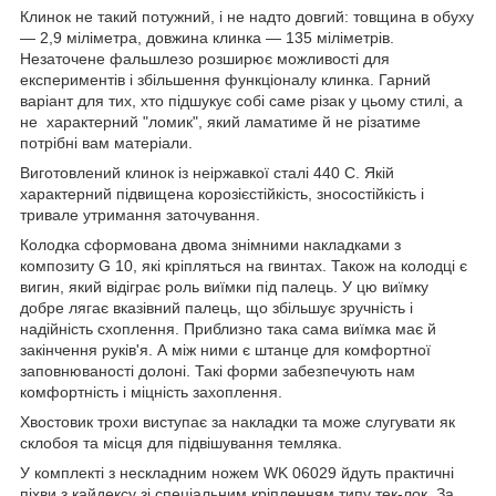
Клинок не такий потужний, і не надто довгий: товщина в обуху
— 2,9 міліметра, довжина клинка — 135 міліметрів.
Незаточене фальшлезо розширює можливості для
експериментів і збільшення функціоналу клинка. Гарний
варіант для тих, хто підшукує собі саме різак у цьому стилі, а
не характерний "ломик", який ламатиме й не різатиме
потрібні вам матеріали.
Виготовлений клинок із неіржавкої сталі 440 С. Якій
характерний підвищена корозієстійкість, зносостійкість і
тривале утримання заточування.
Колодка сформована двома знімними накладками з
композиту G 10, які кріпляться на гвинтах. Також на колодці є
вигин, який відіграє роль виїмки під палець. У цю виїмку
добре лягає вказівний палець, що збільшує зручність і
надійність схоплення. Приблизно така сама виїмка має й
закінчення руків'я. А між ними є штанце для комфортної
заповнюваності долоні. Такі форми забезпечують нам
комфортність і міцність захоплення.
Хвостовик трохи виступає за накладки та може слугувати як
склобоя та місця для підвішування темляка.
У комплекті з нескладним ножем WK 06029 йдуть практичні
піхви з кайдексу зі спеціальним кріпленням типу тек-лок. За