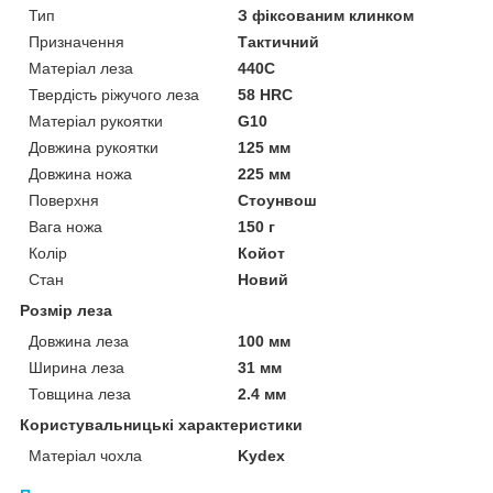
Тип
З фіксованим клинком
Призначення
Тактичний
Матеріал леза
440C
Твердість ріжучого леза
58 HRC
Матеріал рукоятки
G10
Довжина рукоятки
125 мм
Довжина ножа
225 мм
Поверхня
Стоунвош
Вага ножа
150 г
Колір
Койот
Стан
Новий
Розмір леза
Довжина леза
100 мм
Ширина леза
31 мм
Товщина леза
2.4 мм
Користувальницькі характеристики
Матеріал чохла
Kydex