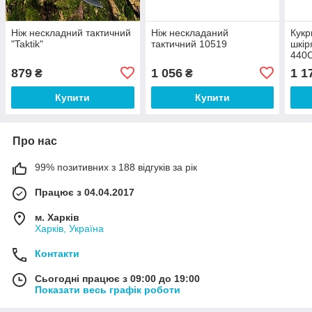
Ніж нескладний тактичний
Ніж нескладаний
Кукр
"Taktik"
тактичний 10519
шкір
440С
879
1 056
1 1
₴
₴
Купити
Купити
Про нас
99% позитивних з 188 відгуків за рік
Працює з 04.04.2017
м. Харків
Харків, Україна
Контакти
Сьогодні працює з 09:00 до 19:00
Показати весь графік роботи