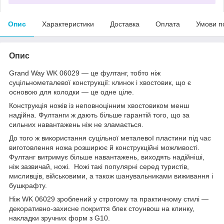
Опис
Характеристики
Доставка
Оплата
Умови п
Опис
Grand Way WK 06029 — це фултанг, тобто ніж
суцільнометалевої конструкції: клинок і хвостовик, що є
основою для колодки — це одне ціле.
Конструкція ножів із неповноцінним хвостовиком менш
надійна. Фултанги ж дають більше гарантій того, що за
сильних навантажень ніж не зламається.
До того ж використання суцільної металевої пластини під час
виготовлення ножа розширює й конструкційні можливості.
Фултанг витримує більше навантажень, виходять надійніші,
ніж зазвичай, ножі. Ножі такі популярні серед туристів,
мисливців, військовими, а також шанувальниками виживання і
бушкрафту.
Ніж WK 06029 зроблений у строгому та практичному стилі —
декоративно-захисне покриття блек стоунвош на клинку,
накладки зручних форм з G10.