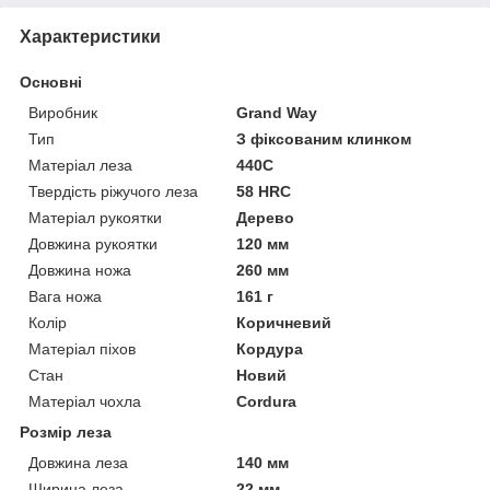
Характеристики
Основні
Виробник
Grand Way
Тип
З фіксованим клинком
Матеріал леза
440C
Твердість ріжучого леза
58 HRC
Матеріал рукоятки
Дерево
Довжина рукоятки
120 мм
Довжина ножа
260 мм
Вага ножа
161 г
Колір
Коричневий
Матеріал піхов
Кордура
Стан
Новий
Матеріал чохла
Cordura
Розмір леза
Довжина леза
140 мм
Ширина леза
22 мм