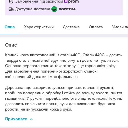
Замовлення під захистом
Доступна доставка
Опис
Характеристики
Доставка
Оплата
Умови п
Опис
Клинок ножа виготовлений із сталі 440С. Сталь 440С – досить
тверда сталь, ножі з неї відмінно ріжуть і довго не тупляться.
Основна перевага клинка такого типу - це гарна якість різу.
Для забезпечення поперечної жорсткості клинок
забезпечений долами і має фальшлез.
Деревина, що використовується при виготовленні рукояті,
пройшла попередню обробку і стійка до впливу вологи, гниття
і шкідників. У рукояті передбачено отвір під темляком. Темляк
дозволить вивільнити пальці руки для виконання будь-якої
роботи, не випускаючи ножа з руки.
Приховати