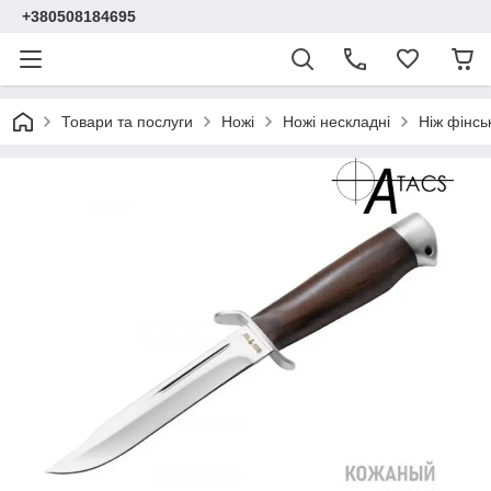
+380508184695
Товари та послуги
Ножі
Ножі нескладні
Ніж фінсь