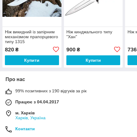
Ніж викидний із запірним
Ніж кинджального типу
Ніж 
механізмом прапорцевого
"Хан"
типу 1315
820
900
736
₴
₴
Купити
Купити
Про нас
99% позитивних з 190 відгуків за рік
Працює з 04.04.2017
м. Харків
Харків, Україна
Контакти