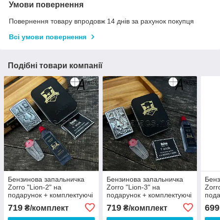
Умови повернення
Повернення товару впродовж 14 днів за рахунок покупця
Всі умови повернення
Подібні товари компанії
Бензинова запальничка
Бензинова запальничка
Бенз
Zorro "Lion-2" на
Zorro "Lion-3" на
Zorr
подарунок + комплектуючі
подарунок + комплектуючі
пода
в комплекті
в комплекті
в ко
719
719
699
₴/комплект
₴/комплект