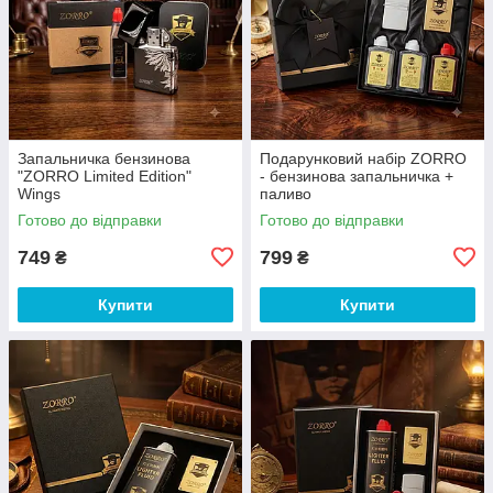
Запальничка бензинова
Подарунковий набір ZORRO
"ZORRO Limited Edition"
- бензинова запальничка +
Wings
паливо
Готово до відправки
Готово до відправки
749
799
₴
₴
Купити
Купити