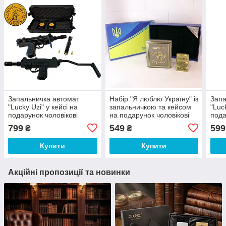
Запальничка автомат
Набір "Я люблю Україну" із
Запа
"Lucky Uzi" у кейсі на
запальничкою та кейсом
"Luc
подарунок чоловікові
на подарунок чоловікові
пода
пода
799
549
599
₴
₴
Купити
Купити
Акційні пропозиції та новинки