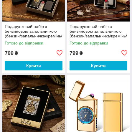
Подарунковий набір з
Подарунковий набір з
бензиновою запальничкою
бензиновою запальничкою
(бензин/запальничка/кремінь/
(бензин/запальничка/кремінь/
фітіль) Zorro
фітіль) Zorro
Готово до відправки
Готово до відправки
799
799
₴
₴
Купити
Купити