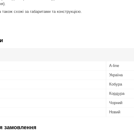
ня).
а також схожі за габаритами та конструкцією.
и
A-line
Україна
Кобура
Кордура
Чорний
Новий
я замовлення