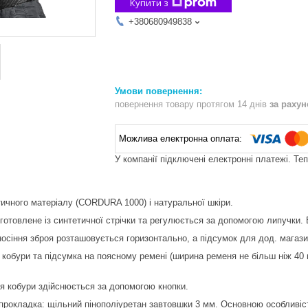
Купити з
+380680949838
повернення товару протягом 14 днів
за раху
У компанії підключені електронні платежі. Те
тичного матеріалу (CORDURA 1000) і натуральної шкіри.
готовлене із синтетичної стрічки та регулюється за допомогою липучки. 
 носіння зброя розташовується горизонтально, а підсумок для дод. магаз
 кобури та підсумка на поясному ремені (ширина ременя не більш ніж 40 
ня кобури здійснюється за допомогою кнопки.
рокладка: щільний пінополіуретан завтовшки 3 мм. Основною особливіс