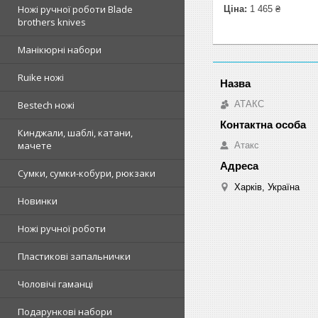
Ножі ручної роботи Blade
Ціна:
1 465 ₴
brothers knives
Манікюрні набори
Ruike ножі
АТАКС
Bestech ножі
Кинджали, шаблі, катани,
мачете
Атакс
Сумки, сумки-кобури, рюкзаки
Харків, Україна
Новинки
Ножі ручної роботи
Пластикові запальнички
Чоловічі гаманці
Подарункові набори