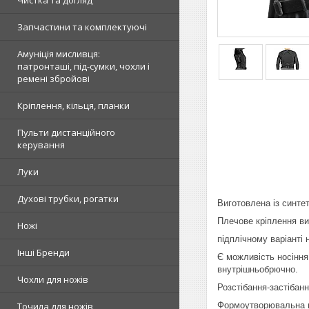
Чистка та догляд
Запчастини та комплектуючі
Амуніція мисливця:
патронташі, під-сумки, чохли і
ремені збройові
Кріплення, кільця, планки
Пульти дистанційного
керування
Луки
Духові трубки, рогатки
Виготовлена із синте
Плечове кріплення ви
Ножі
підплічному варіанті
Інші Бренди
Є можливість носіння
внутрішньобрючно.
Чохли для ножів
Розстібання-застібан
Формоутворювальна п
Точила для ножів