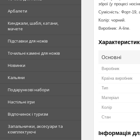
зброї (у процесі носін
Арбалети
Сумісність: Форт-19, 
Колір: чорний.
Кинджали, шаблі, катани,
Виробник: A-line.
мачете
Підставки для ножів
Характеристик
Точильні камені для ножів
Основні
Новинки
Виробник
Кальяни
Країна виробник
Тип
Подарункові набори
Матеріал
Настільні ігри
Колір
Відпочинок і туризм
Стан
Запальнички, аксесуари та
комплектуючі
Інформація дл