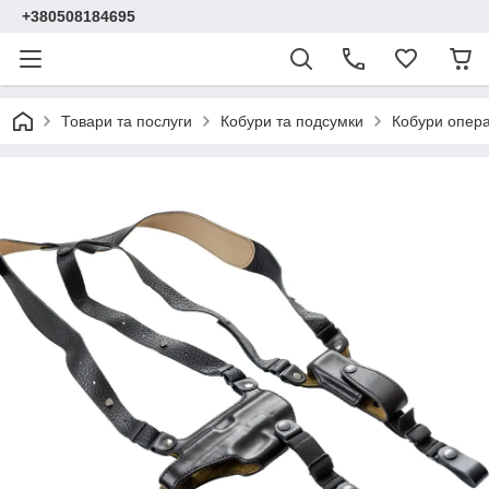
+380508184695
Товари та послуги
Кобури та подсумки
Кобури опера