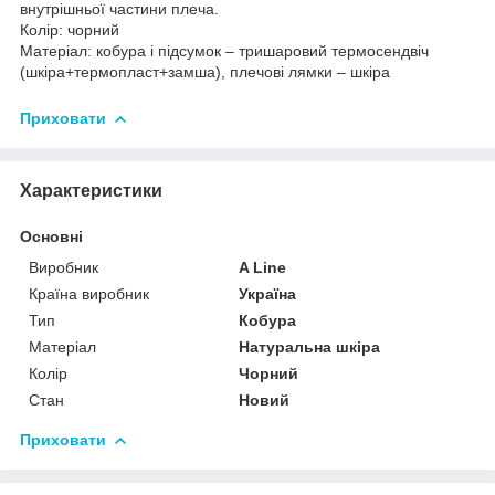
внутрішньої частини плеча.
Колір: чорний
Матеріал: кобура і підсумок – тришаровий термосендвіч
(шкіра+термопласт+замша), плечові лямки – шкіра
Приховати
Характеристики
Основні
Виробник
A Line
Країна виробник
Україна
Тип
Кобура
Матеріал
Натуральна шкіра
Колір
Чорний
Стан
Новий
Приховати