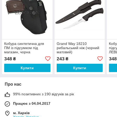
Кобура синтетична для
Grand Way 18210
Кобу
ПМ із підсумком під
рибальський ніж (чорний
підс
магазин, чорна
матовий)
ЛЕВ
348
243
348
₴
₴
Купити
Купити
Про нас
99% позитивних з 190 відгуків за рік
Працює з 04.04.2017
м. Харків
Харків, Україна