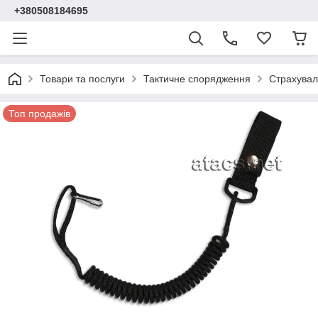
+380508184695
Товари та послуги
Тактичне спорядження
Страхувал
Топ продажів