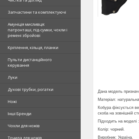
Чистка та догляд
Запчастини та комплектуючі
Амуніція мисливця:
патронташі, під-сумки, чохли і
ремені збройові
Кріплення, кільця, планки
Пульти дистанційного
керування
Луки
Духові трубки, рогатки
Дана модель призначе
Матеріал: натуральна
Ножі
Кобура фіксується ве
скоба на зовнішній с
Інші Бренди
Підходить на моделі
Чохли для ножів
Колір: чорний.
Виробник: Україна.
Точила для ножів