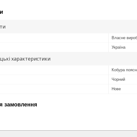
и
ути
Власне виро
Україна
цькі характеристики
Кобура поясн
Чорний
Нове
я замовлення