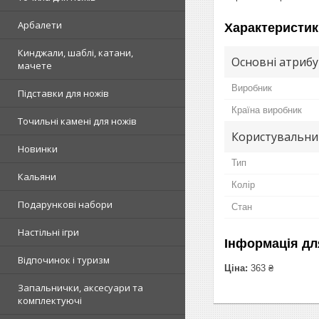
Арбалети
Характеристик
Кинджали, шаблі, катани,
Основні атриб
мачете
Виробник
Підставки для ножів
Країна виробник
Точильні камені для ножів
Користувальни
Новинки
Тип
Кальяни
Колір
Подарункові набори
Стан
Настільні ігри
Інформація дл
Відпочинок і туризм
Ціна:
363 ₴
Запальнички, аксесуари та
комплектуючі