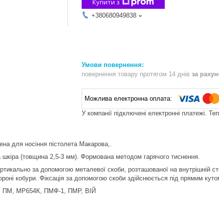
Купити з
+380680949838
повернення товару протягом 14 днів
за раху
У компанії підключені електронні платежі. Те
на для носіння пістолета Макарова,.
 шкіра (товщина 2,5-3 мм). Формована методом гарячого тиснення.
ртикально за допомогою металевої скоби, розташованої на внутрішній ст
тороні кобури. Фіксація за допомогою скоби здійснюється під прямим куто
 : ПМ, МР654К, ПМФ-1, ПМР, ВІЙ