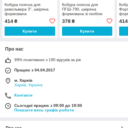
Кобура поясна для
Кобура поясна для
Кобу
револьвера 3", шкіряна
ПГШ-790, шкіряна
Форт
формована
формована зі скобою
форм
414
378
414
₴
₴
Купити
Купити
Про нас
99% позитивних з 190 відгуків за рік
Працює з 04.04.2017
м. Харків
Харків, Україна
Контакти
Сьогодні працює з 09:00 до 19:00
Показати весь графік роботи
Про нас