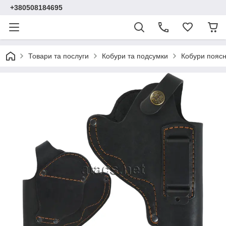
+380508184695
Товари та послуги
Кобури та подсумки
Кобури поясн