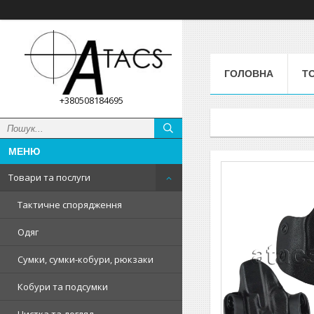
ГОЛОВНА
Т
+380508184695
Товари та послуги
Тактичне спорядження
Одяг
Сумки, сумки-кобури, рюкзаки
Кобури та подсумки