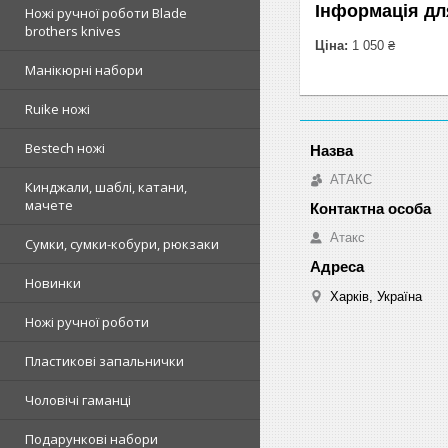
Інформація дл
Ножі ручної роботи Blade
brothers knives
Ціна:
1 050 ₴
Манікюрні набори
Ruike ножі
Bestech ножі
АТАКС
Кинджали, шаблі, катани,
мачете
Атакс
Сумки, сумки-кобури, рюкзаки
Новинки
Харків, Україна
Ножі ручної роботи
Пластикові запальнички
Чоловічі гаманці
Подарункові набори