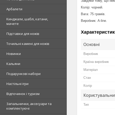
Завдяки тому, що нем
Колір: чорний.
Арбалети
Вага: 75 грамів.
Кинджали, шаблі, катани,
Виробник: A-line.
мачете
Характеристик
Підставки для ножів
Точильні камені для ножів
Основні
Новинки
Виробник
Країна виробник
Кальяни
Матеріал
Подарункові набори
Стан
Настільні ігри
Колір
Відпочинок і туризм
Користувальни
Запальнички, аксесуари та
Тип
комплектуючі