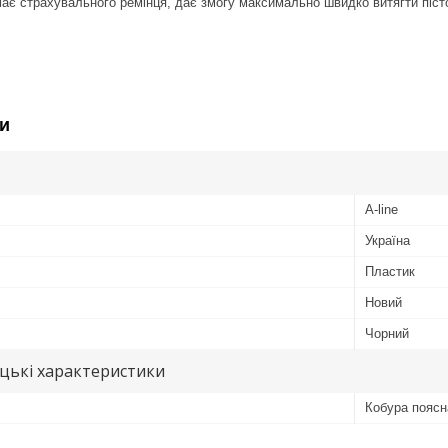
ає страхувального ремінця, дає змогу максимально швидко витягти піст
и
A-line
Україна
Пластик
Новий
Чорний
цькі характеристики
Кобура поясн