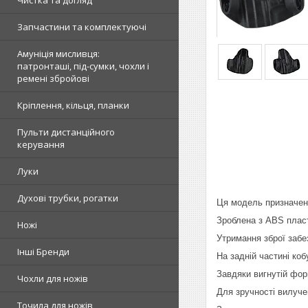
Чистка та догляд
Запчастини та комплектуючі
Амуніція мисливця:
патронташі, під-сумки, чохли і
ремені збройові
Кріплення, кільця, планки
Пульти дистанційного
керування
Луки
Духові трубки, рогатки
Ця модель призначен
Зроблена з ABS пласт
Ножі
Утримання зброї заб
Інші Бренди
На задній частині ко
Завдяки вигнутій фор
Чохли для ножів
Для зручності вилуче
Точила для ножів