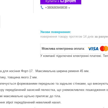
Купити з
+380680949838
повернення товару протягом 14 днів
за раху
У компанії підключені електронні платежі. Те
а для носіння Форт-17. Максимальна ширина ременя 45 мм.
ику, товщина якого 2 мм.
езпечується формованими передньою та задньою стінками, що виконують
буру передбачений захисний пелюстка, що унеможливлює пошкодження одя
мі максимально щільно прилягає до тіла.
ння зброї передбачений невеликий нахил.