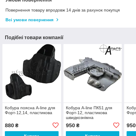
Повернення товару впродовж 14 днів за рахунок покупця
Всі умови повернення
Подібні товари компанії
Кобура поясна A-line для
Кобура A-line ПК51 для
Кобу
Форт-12,14, пластикова
Форт-12, пластикова
Форт
швидкознімна
880
950
950
₴
₴
Купити
Купити