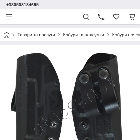
+380508184695
Товари та послуги
Кобури та подсумки
Кобури поясн