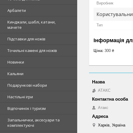
Виробник
Арбалети
Користувальни
Кинджали, шаблі, катани,
Тип
мачете
Підставки для ножів
Інформація дл
Точильні камені для ножів
Ціна:
300 ₴
Новинки
Кальяни
Подарункові набори
АТАКС
Настільні ігри
Атакс
Відпочинок і туризм
Запальнички, аксесуари та
комплектуючі
Харків, Україна