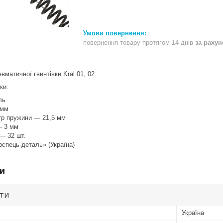
повернення товару протягом 14 днів
за раху
матичної гвинтівки Kral 01, 02.
ки:
ль
 мм
тр пружини — 21,5 мм
— 3 мм
 — 32 шт.
спець-деталь» (Україна)
и
ути
Україна