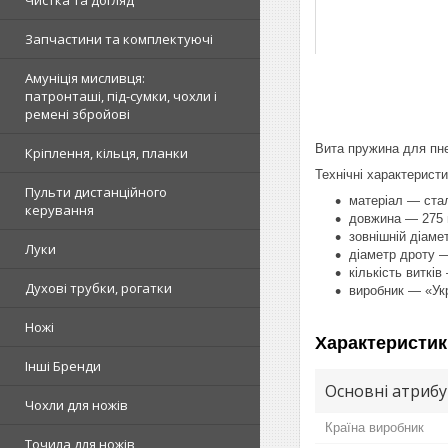
Чистка та догляд
Запчастини та комплектуючі
Амуніція мисливця:
патронташі, під-сумки, чохли і
ремені збройові
Вита пружина для пнев
Кріплення, кільця, планки
Технічні характеристи
Пульти дистанційного
матеріал — ста
керування
довжина — 275
зовнішній діаме
Луки
діаметр дроту 
кількість витків
Духові трубки, рогатки
виробник — «Укр
Ножі
Характеристик
Інші Бренди
Основні атриб
Чохли для ножів
Країна виробник
Точила для ножів