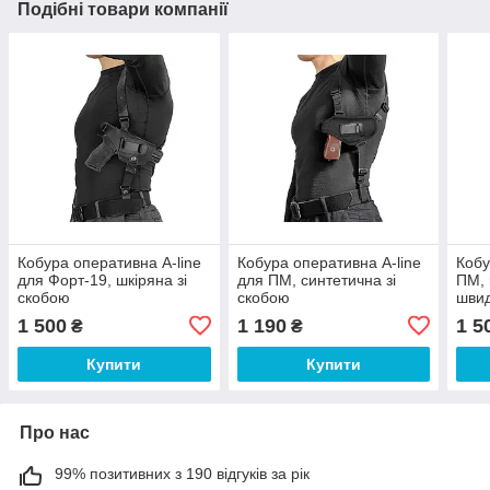
Подібні товари компанії
Кобура оперативна A-line
Кобура оперативна A-line
Кобу
для Форт-19, шкіряна зі
для ПМ, синтетична зі
ПМ, 
скобою
скобою
швид
1 500
1 190
1 5
₴
₴
Купити
Купити
Про нас
99% позитивних з 190 відгуків за рік