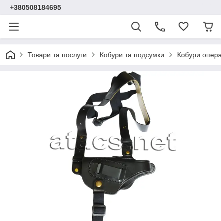
+380508184695
Товари та послуги
Кобури та подсумки
Кобури опера