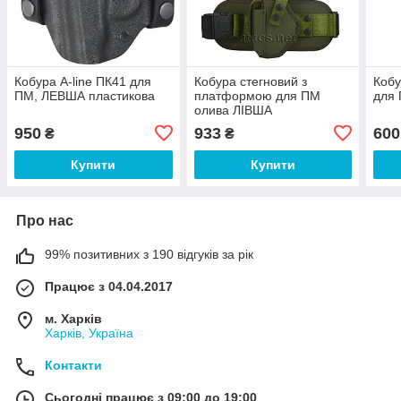
Кобура A-line ПК41 для
Кобура стегновий з
Кобу
ПМ, ЛЕВША пластикова
платформою для ПМ
для 
олива ЛІВША
950
933
600
₴
₴
Купити
Купити
Про нас
99% позитивних з 190 відгуків за рік
Працює з 04.04.2017
м. Харків
Харків, Україна
Контакти
Сьогодні працює з 09:00 до 19:00