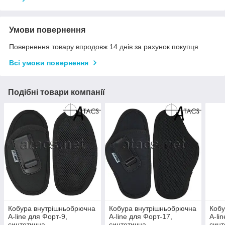
Умови повернення
Повернення товару впродовж 14 днів за рахунок покупця
Всі умови повернення
Подібні товари компанії
Кобура внутрішньобрючна
Кобура внутрішньобрючна
Кобу
A-line для Форт-9,
A-line для Форт-17,
A-li
синтетична
синтетична
синт