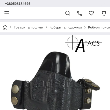
+380508184695
Товари та послуги
Кобури та подсумки
Кобури поясн