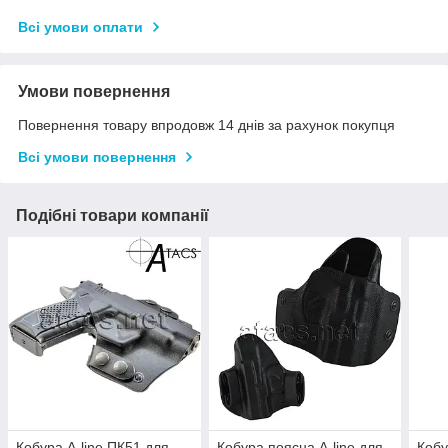
Всі умови оплати
Умови повернення
Повернення товару впродовж 14 днів за рахунок покупця
Всі умови повернення
Подібні товари компанії
Кобура A-line ПК51 для
Кобура поясна A-line для
Кобу