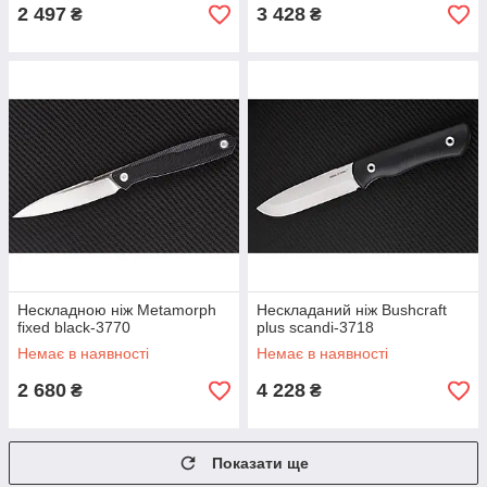
2 497
3 428
₴
₴
Нескладною ніж Metamorph
Нескладаний ніж Bushcraft
fixed black-3770
plus scandi-3718
Немає в наявності
Немає в наявності
2 680
4 228
₴
₴
Показати ще