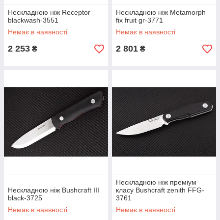
Нескладною ніж Receptor
Нескладною ніж Metamorph
blackwash-3551
fix fruit gr-3771
Немає в наявності
Немає в наявності
2 253
2 801
₴
₴
Нескладною ніж преміум
Нескладною ніж Bushcraft III
класу Bushcraft zenith FFG-
black-3725
3761
Немає в наявності
Немає в наявності