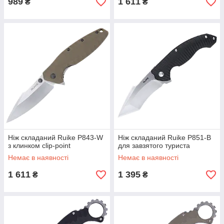
989
1 611
₴
₴
Ніж складаний Ruike P843-W
Ніж складаний Ruike P851-B
з клинком clip-point
для завзятого туриста
Немає в наявності
Немає в наявності
1 611
1 395
₴
₴