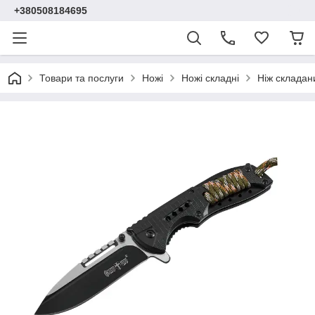
+380508184695
Товари та послуги
Ножі
Ножі складні
Ніж складан