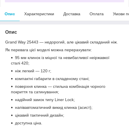
Опис
Характеристики
Доставка
Оплата
Умови п
Опис
Grand Way 25443 — недорогий, але цікавий складаний ніж.
Як перевага цієї моделі можна перерахувати:
95 мм клинок із міцної та невибагливої неіржавкої
сталі 420;
ніж легкий — 120 г;
компактні габарити в складеному стані;
поверхня клинка — стильна комбінація чорного
покриття та сатинування;
надійний замок типу Liner Lock;
напівавтоматичний викид клинка (асист);
цікавий тактичний дизайн;
доступна ціна.