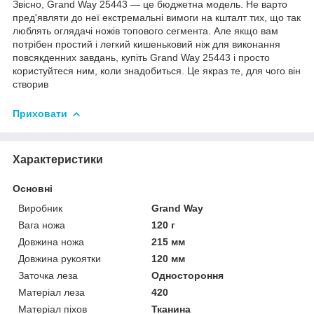
Звісно, Grand Way 25443 — це бюджетна модель. Не варто
пред'являти до неї екстремальні вимоги на кшталт тих, що так
люблять оглядачі ножів топового сегмента. Але якщо вам
потрібен простий і легкий кишеньковий ніж для виконання
повсякденних завдань, купіть Grand Way 25443 і просто
користуйтеся ним, коли знадобиться. Це якраз те, для чого він
створив
Приховати
Характеристики
Основні
Виробник
Grand Way
Вага ножа
120 г
Довжина ножа
215 мм
Довжина рукоятки
120 мм
Заточка леза
Одностороння
Матеріал леза
420
Матеріал піхов
Тканина