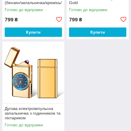
(бензин/запальничка/кремінь/
Gold
фітіль) Zorro
Готово до відправки
Готово до відправки
799
799
₴
₴
Купити
Купити
Дугова електроімпульсна
запальничка з годинником та
ліхтариком
Готово до відправки