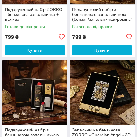
Подарунковий набір ZORRO
Подарунковий набір з
- бензинова запальничка +
бензиновою запальничкою
паливо
(бензин/запальничка/кремінь/
фітіль) Zorro
Готово до відправки
Готово до відправки
799
799
₴
₴
Купити
Купити
Подарунковий набір з
Запальничка бензинова
бензиновою запальничкою
ZORRO «Guardian Angel» 3D