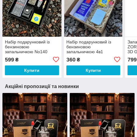
Набір подарунковий із
Набір подарунковий із
Запа
бензиновою
бензиновою
ZORR
запальничкою No140
запальничкою 4в1
3D G
599
360
799
₴
₴
Купити
Купити
Акційні пропозиції та новинки