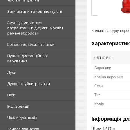
Чистка та догляд
Запчастини та комплектуючі
Амуніція мисливця:
патронташі, під-сумки, чохли і
Кальян на одну персо
ремені збройові
Характеристик
Кріплення, кільця, планки
Пульти дистанційного
Основні
керування
Виробник
Луки
Країна виробник
Духові трубки, рогатки
Стан
Ножі
Тип
Колір
Інші Бренди
Чохли для ножів
Інформація дл
Точила для ножів
Ціна:
1 617 ₴