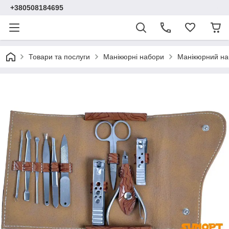
+380508184695
Товари та послуги
Манікюрні набори
Манікюрний на