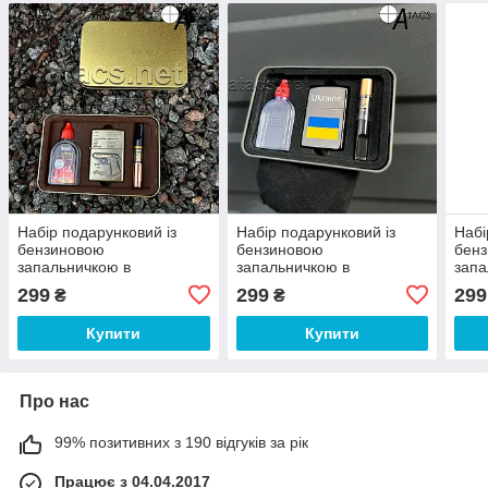
Набір подарунковий із
Набір подарунковий із
Набі
бензиновою
бензиновою
бен
запальничкою в
запальничкою в
запа
металевому кейсі
металевому кейсі
мета
299
299
299
₴
₴
Купити
Купити
Про нас
99% позитивних з 190 відгуків за рік
Працює з 04.04.2017