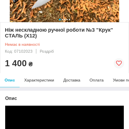
Ніж нескладною ручної роботи №3 "Крук"
СТАЛЬ (Х12)
Немає в наявності
Код: 07102023
Роздріб
1 400
₴
Опис
Характеристики
Доставка
Оплата
Умови п
Опис