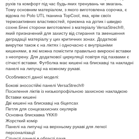
рухів та комфорт під час будь-яких тренувань чи змагань.
Тому основним матеріалом, з якого виготовлена сорочка, є
відома по Polo UTL тканина TopCool, яка, крім своїх
термоактивних властивостей, приємна на дотик і швидко
сохне.Бічні сторони виготовлені з матеріалу VersaStrech®,
який призначений для захисту від стирання та зменшення
деградації матеріалу у цих критичних зонах. Додаткові
викрутки також є на ліктях і одночасно є внутрішніми
кишенями, в які можна помістити правильно викроєні вставки
з неопрену. Для додаткової циркуляції повітря під пахвами є
сітчасті вставки. Футболка має кишені на блискавці та накладні
панелі на липучці на кожному рукаві.
Особливості даної моделі:
Бокові зносостійкі панелі VersaStrech®
Посилення ліктів із низькопрофільною захисною накладкою
Вставки кишені
Дві кишені на блискавці на біцепсах
Петля для сонцезахисних окулярів
Основна блискавка YKK®
Жорсткий комір
Панелі на липучці на верхньому рукаві для легкої
персоналізації
Сітчасті панелі в області пахв