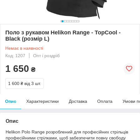
Поло з рукавом Helikon Range - TopCool -
Black (розмір L)
Немає в наявності
Код: 1207
Опт і роздріб
1 650
₴
1 600 ₴
від 3 шт.
Опис
Характеристики
Доставка
Оплата
Умови п
Опис
Helikon Polo Range розроблений для професійних стрільців
професійними стрілками, щоб забезпечити повну свободу