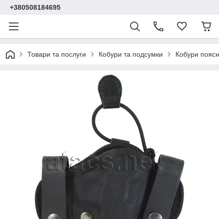
+380508184695
Товари та послуги
Кобури та подсумки
Кобури поясн