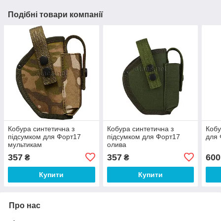
Подібні товари компанії
Кобура синтетична з
Кобура синтетична з
Кобу
підсумком для Форт17
підсумком для Форт17
для 
мультикам
олива
357
357
600
₴
₴
Купити
Купити
Про нас