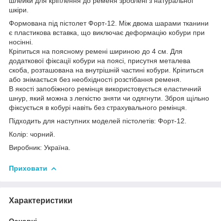
шлейки для кріплення до ременя зроблені з натуральної
шкіри.
Формована під пістолет Форт-12. Між двома шарами тканини
є пластикова вставка, що виключає деформацію кобури при
носінні.
Кріпиться на поясному ремені шириною до 4 см. Для
додаткової фіксації кобури на поясі, присутня металева
скоба, розташована на внутрішній частині кобури. Кріпиться
або знімається без необхідності розстібання ременя.
В якості запобіжного ремінця використовується еластичний
шнур, який можна з легкістю зняти чи одягнути. Зброя щільно
фіксується в кобурі навіть без страхувального ремінця.
Підходить для наступних моделей пістолетів: Форт-12.
Колір: чорний.
Виробник: Україна.
Приховати
Характеристики
Основні