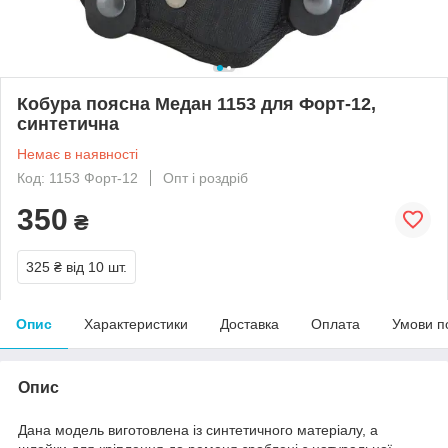
Кобура поясна Медан 1153 для Форт-12,
синтетична
Немає в наявності
Код: 1153 Форт-12
Опт і роздріб
350
₴
325 ₴
від 10 шт.
Опис
Характеристики
Доставка
Оплата
Умови п
Опис
Дана модель виготовлена із синтетичного матеріалу,
а